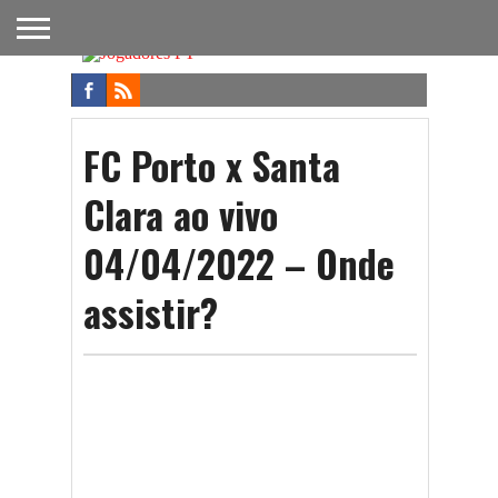
FUTEBOL
NACIONAL
FUTEBOL
NOTÍCIAS
ONDE
FUTEBOL
APOSTAS
INTERNACIONAL
DO
ASSISTIR
NA TV
FUTEBOL
FC Porto x Santa
Clara ao vivo
04/04/2022 – Onde
assistir?