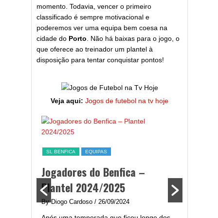
momento. Todavia, vencer o primeiro
classificado é sempre motivacional e
poderemos ver uma equipa bem coesa na
cidade do
Porto
. Não há baixas para o jogo, o
que oferece ao treinador um plantel à
disposição para tentar conquistar pontos!
Veja aqui:
Jogos de futebol na tv hoje
ESTATÍST
a,
Melhor
SL BENFICA
EQUIPAS
ming
portug
Jogadores do Benfica –
2024/
Plantel 2024/2025
enfica
By Diogo 
By Diogo Cardoso
/ 26/09/2024
gal com
Embora ha
Após uma temporada que ficou longe dos