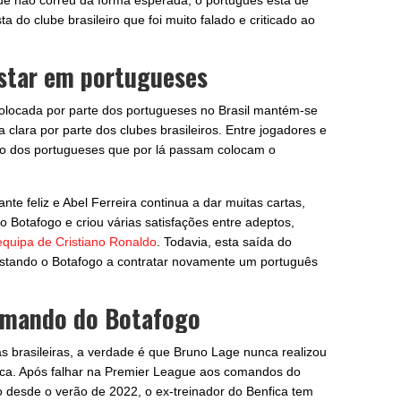
e não correu da forma esperada, o português está de
ta do clube brasileiro que foi muito falado e criticado ao
ostar em portugueses
colocada por parte dos portugueses no Brasil mantém-se
clara por parte dos clubes brasileiros. Entre jogadores e
so dos portugueses que por lá passam colocam o
nte feliz e Abel Ferreira continua a dar muitas cartas,
o Botafogo e criou várias satisfações entre adeptos,
equipa de Cristiano Ronaldo
. Todavia, esta saída do
estando o Botafogo a contratar novamente um português
omando do Botafogo
s brasileiras, a verdade é que Bruno Lage nunca realizou
ica. Após falhar na Premier League aos comandos do
desde o verão de 2022, o ex-treinador do Benfica tem