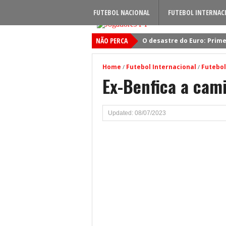
FUTEBOL NACIONAL
FUTEBOL INTERNAC
NÃO PERCA
O desastre do Euro: Prime
Sporting: Soluções fogem
Home
Futebol Internacional
Futebol
/
/
Viktor Gyokeres: Torna-se 
Ex-Benfica a cam
Quando será jogado o jog
Primeiro reforço do Benfic
Updated: 08/07/2023