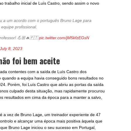
ao trabalho inicial de Luís Castro, sendo assim o novo
u a um acordo com o português Bruno Lage para
equipe profissional.
rofessor! 💪🏼🔥🇵🇹
pic.twitter.com/jM5kfzEGsN
July 8, 2023
não foi bem aceite
ada contentes com a saída de Luís Castro dos
e quando a equipa havia conseguido bons resultados no
4. Porém, foi Luís Castro que abriu as portas da saída
 menos culpado desta situação, mas rapidamente procurou
ns resultados em cima da época para a manter a salvo,
é a vez de Bruno Lage, um treinador experiente de 47
ontrolo e alcançar uma época mais positiva àquela que
 que Bruno Lage iniciou o seu sucesso em Portugal,