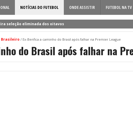
IONAL
NOTÍCIAS DO FUTEBOL
ONDE ASSISTIR
FUTEBOL NA TV
ira seleção eliminada dos oitavos
 a Rúben Amorim para a nova época!
 Brasileiro
/
Ex-Benfica a caminho do Brasil após falhar na Premier League
dificil o cerco à volta do sueco
inho do Brasil após falhar na P
o entre Famalicão e Sporting?
a foi o último a chegar à Luz!