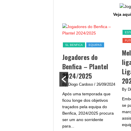
Veja aqui
SL BENFICA
EST
FUT
Jogo Benfica hoje –
SL BENFICA
EQUIPAS
Me
data, hora, canal TV
Jogadores do
lig
e streaming
Benfica – Plantel
Lig
By Diogo Cardoso
/ 25/09/2024
2024/2025
20
Jogo Benfica hoje - A equipa
By Diogo Cardoso
/ 26/09/2024
do Benfica procura afirmar-
By D
Após uma temporada que
se na Liga Portugal com um
Embo
ficou longe dos objetivos
plantel de grande qualidade
se p
traçados pela equipa do
e...
marc
Benfica, 2024/2025 procura
assi
ser um ano sorridente
equi
para...