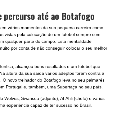
 e percurso até ao Botafogo
o em vários momentos da sua pequena carreira como
as vistas pela colocação de um futebol sempre com
o em qualquer parte do campo. Esta mentalidade
muito por conta de não conseguir colocar o seu melhor
Benfica, alcançou bons resultados e um futebol que
a altura da sua saída vários adeptos foram contra a
ivo. O novo treinador do Botafogo leva no seu palmarés
 em Portugal e, também, uma Supertaça no seu país.
 Wolves, Swansea (adjunto), Al-Ahli (chefe) e vários
a experiência capaz de ter sucesso no Brasil.