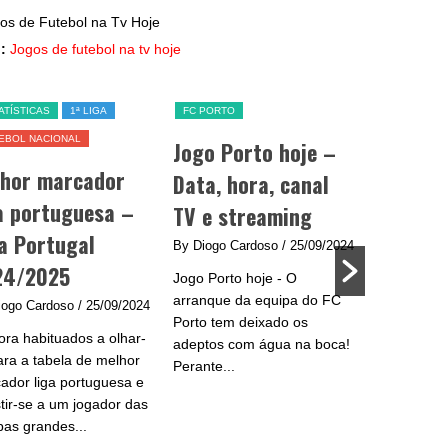
:
Jogos de futebol na tv hoje
ATÍSTICAS
1ª LIGA
FC PORTO
SL BENFICA
EBOL NACIONAL
Jogo Porto hoje –
Jogo Be
lhor marcador
Data, hora, canal
data, h
a portuguesa –
TV e streaming
e strea
a Portugal
By Diogo Cardoso
/ 25/09/2024
By Diogo C
24/2025
Jogo Porto hoje - O
Jogo Benfic
arranque da equipa do FC
do Benfica 
iogo Cardoso
/ 25/09/2024
Porto tem deixado os
se na Liga
ra habituados a olhar-
adeptos com água na boca!
plantel de
ara a tabela de melhor
Perante...
e...
ador liga portuguesa e
stir-se a um jogador das
pas grandes...