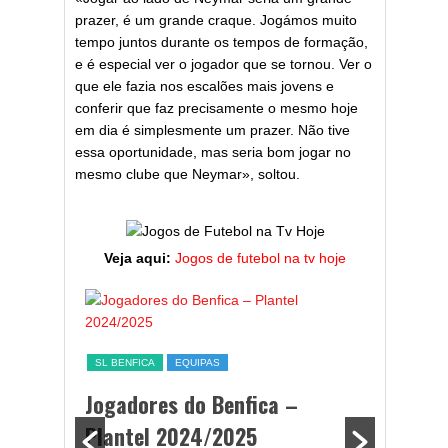
prazer, é um grande craque. Jogámos muito
tempo juntos durante os tempos de formação,
e é especial ver o jogador que se tornou. Ver o
que ele fazia nos escalões mais jovens e
conferir que faz precisamente o mesmo hoje
em dia é simplesmente um prazer. Não tive
essa oportunidade, mas seria bom jogar no
mesmo clube que Neymar», soltou.
Veja aqui:
Jogos de futebol na tv hoje
ESTATÍST
a,
Melhor
SL BENFICA
EQUIPAS
ming
portug
Jogadores do Benfica –
2024/
Plantel 2024/2025