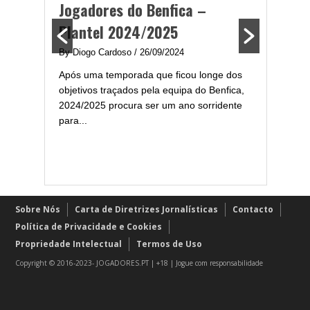
ming
portug
Jogadores do Benfica –
2024/
Plantel 2024/2025
enfica
By Diogo 
By Diogo Cardoso
/ 26/09/2024
gal com
Embora ha
Após uma temporada que ficou longe dos
..
de melhor
objetivos traçados pela equipa do Benfica,
assistir-
2024/2025 procura ser um ano sorridente
grandes..
para...
Sobre Nós
Carta de Diretrizes Jornalísticas
Contacto
Política de Privacidade e Cookies
Propriedade Intelectual
Termos de Uso
Copyright © 2016-2023- JOGADORES.PT | +18 | Jogue com responsabilidade