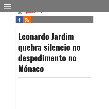
FUTEBOL
NACIONAL
FUTEBOL
NOTÍCIAS
ONDE
FUTEBOL
APOSTAS
INTERNACIONAL
DO
ASSISTIR
NA TV
FUTEBOL
Leonardo Jardim
quebra silencio no
despedimento no
Mónaco