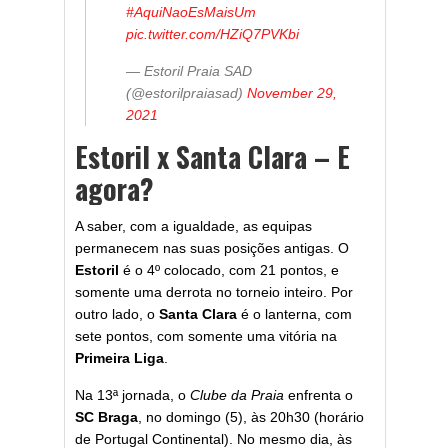
#AquiNaoEsMaisUm
pic.twitter.com/HZiQ7PVKbi
— Estoril Praia SAD
(@estorilpraiasad)
November 29,
2021
Estoril x Santa Clara – E
agora?
A saber, com a igualdade, as equipas
permanecem nas suas posições antigas. O
Estoril
é o 4º colocado, com 21 pontos, e
somente uma derrota no torneio inteiro. Por
outro lado, o
Santa Clara
é o lanterna, com
sete pontos, com somente uma vitória na
Primeira Liga
.
Na 13ª jornada, o
Clube da Praia
enfrenta o
SC
Braga
, no domingo (5), às 20h30 (horário
de Portugal Continental). No mesmo dia, às