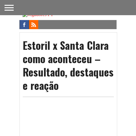
FUTEBOL
NACIONAL
FUTEBOL
NOTÍCIAS
ONDE
FUTEBOL
APOSTAS
INTERNACIONAL
DO
ASSISTIR
NA TV
FUTEBOL
Estoril x Santa Clara
como aconteceu –
Resultado, destaques
e reação