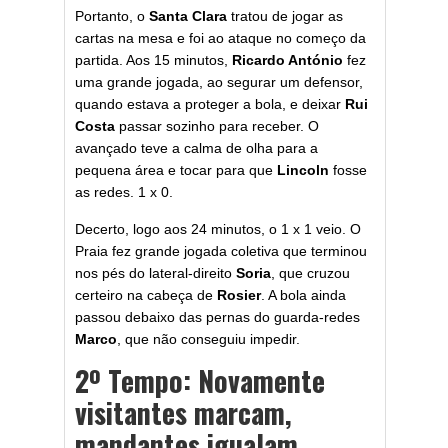
Portanto, o
Santa Clara
tratou de jogar as
cartas na mesa e foi ao ataque no começo da
partida. Aos 15 minutos,
Ricardo António
fez
uma grande jogada, ao segurar um defensor,
quando estava a proteger a bola, e deixar
Rui
Costa
passar sozinho para receber. O
avançado teve a calma de olha para a
pequena área e tocar para que
Lincoln
fosse
as redes. 1 x 0.
Decerto, logo aos 24 minutos, o 1 x 1 veio. O
Praia fez grande jogada coletiva que terminou
nos pés do lateral-direito
Soria
, que cruzou
certeiro na cabeça de
Rosier
. A bola ainda
passou debaixo das pernas do guarda-redes
Marco
, que não conseguiu impedir.
2º Tempo: Novamente
visitantes marcam,
mandantes igualam