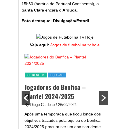
15h30 (horário de Portugal Continental), o
Santa Clara
encara o
Arouca
.
Foto destaque: Divulgação/Estoril
Veja aqui:
Jogos de futebol na tv hoje
ESTATÍST
a,
Melhor
SL BENFICA
EQUIPAS
ming
portug
Jogadores do Benfica –
2024/
Plantel 2024/2025
enfica
By Diogo 
By Diogo Cardoso
/ 26/09/2024
gal com
Embora ha
Após uma temporada que ficou longe dos
..
de melhor
objetivos traçados pela equipa do Benfica,
assistir-
2024/2025 procura ser um ano sorridente