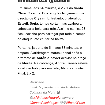
Em suma, aos 64 minutos, o 2 x 1 do
Santa
Clara
. O central
Boateng
fez lançamento na
direção de
Crysan
. Entretanto, o lateral do
Estoril
,
Soria
, tentou cortar, mas acabou a
cabecear a bola para trás. Assim o camisa 23
ficou sozinho para carregar por todo o campo
de ataque, até chutar na baliza.
Portanto, já perto do fim, aos 88 minutos, o
empate. A arbitragem marcou penal após o
arremate de
António Xavier
desviar no braço
de
Morita
. Na cobrança,
André Franco
esteve
a colocar bola para um lado,
Marco
ao outro.
Final, 2 x 2.
Verificado
Final da partida no Estádio António
Coimbra da Mota 🏟
⚽.
#AlinhadeAmarelo
, sempre
#JuntosPeloMágico
💛💙
#EstorilPraia