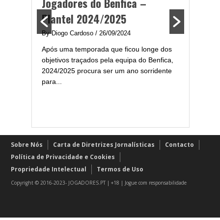
Jogadores do Benfica –
2024/
Plantel 2024/2025
enfica
By Diogo 
By Diogo Cardoso
/ 26/09/2024
gal com
Embora ha
Após uma temporada que ficou longe dos
..
de melhor
objetivos traçados pela equipa do Benfica,
assistir-
2024/2025 procura ser um ano sorridente
grandes..
para...
Sobre Nós
Carta de Diretrizes Jornalísticas
Contacto
Política de Privacidade e Cookies
Propriedade Intelectual
Termos de Uso
Copyright © 2016-2023- JOGADORES.PT | +18 | Jogue com responsabilidade