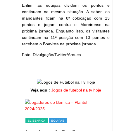
Enfim, as equipas dividem os pontos e
continuam na mesma situação. A saber, os
mandantes ficam na 8ª colocação com 13
pontos e jogam contra o Moreirense na
próxima jornada. Enquanto isso, os visitantes
continuam na 11ª posição com 10 pontos e
recebem o Boavista na próxima jornada.
Foto: Divulgação/Twitter/Arouca
Veja aqui:
Jogos de futebol na tv hoje
ESTATÍST
a,
Melhor
SL BENFICA
EQUIPAS
ming
portug