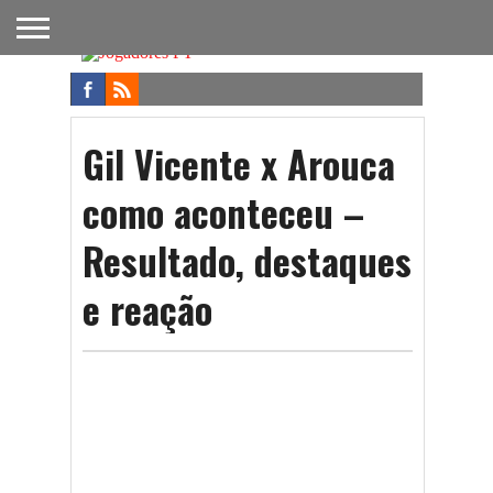
FUTEBOL
NACIONAL
FUTEBOL
NOTÍCIAS
ONDE
FUTEBOL
APOSTAS
INTERNACIONAL
DO
ASSISTIR
NA TV
FUTEBOL
Gil Vicente x Arouca
como aconteceu –
Resultado, destaques
e reação