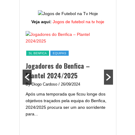
Veja aqui:
Jogos de futebol na tv hoje
ESTATÍST
a,
Melhor
SL BENFICA
EQUIPAS
ming
portug
Jogadores do Benfica –
2024/
Plantel 2024/2025
enfica
By Diogo 
By Diogo Cardoso
/ 26/09/2024
gal com
Embora ha
Após uma temporada que ficou longe dos
..
de melhor
objetivos traçados pela equipa do Benfica,
assistir-
2024/2025 procura ser um ano sorridente
grandes..
para...