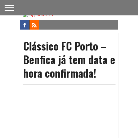
FUTEBOL
NACIONAL
FUTEBOL
NOTÍCIAS
ONDE
FUTEBOL
APOSTAS
INTERNACIONAL
DO
ASSISTIR
NA TV
FUTEBOL
Clássico FC Porto –
Benfica já tem data e
hora confirmada!