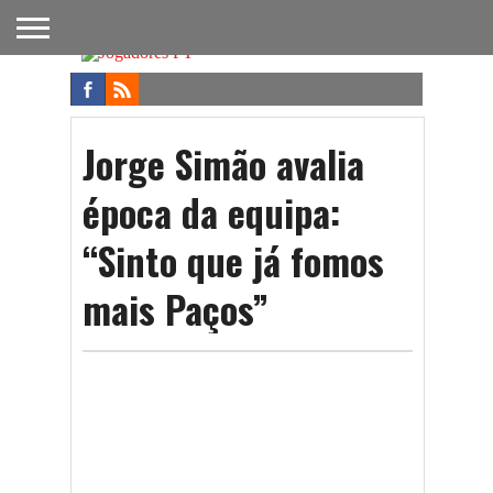
FUTEBOL
NACIONAL
FUTEBOL
NOTÍCIAS
ONDE
FUTEBOL
APOSTAS
INTERNACIONAL
DO
ASSISTIR
NA TV
FUTEBOL
Jorge Simão avalia
época da equipa:
“Sinto que já fomos
mais Paços”