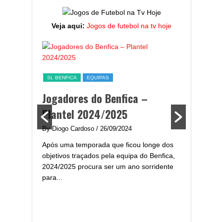
Veja aqui:
Jogos de futebol na tv hoje
ESTATÍST
a,
Melhor
SL BENFICA
EQUIPAS
ming
portug
Jogadores do Benfica –
2024/
Plantel 2024/2025
enfica
By Diogo 
By Diogo Cardoso
/ 26/09/2024
gal com
Embora ha
Após uma temporada que ficou longe dos
..
de melhor
objetivos traçados pela equipa do Benfica,
assistir-
2024/2025 procura ser um ano sorridente
grandes..
para...