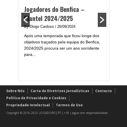
ming
portug
Jogadores do Benfica –
2024/
Plantel 2024/2025
enfica
By Diogo 
By Diogo Cardoso
/ 26/09/2024
gal com
Embora ha
Após uma temporada que ficou longe dos
..
de melhor
objetivos traçados pela equipa do Benfica,
assistir-
2024/2025 procura ser um ano sorridente
grandes..
para...
Sobre Nós
Carta de Diretrizes Jornalísticas
Contacto
Política de Privacidade e Cookies
Propriedade Intelectual
Termos de Uso
Copyright © 2016-2023- JOGADORES.PT | +18 | Jogue com responsabilidade