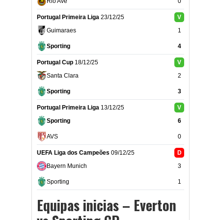
Rio Ave
0
Portugal Primeira Liga
23/12/25
V
Guimaraes
1
Sporting
4
Portugal Cup
18/12/25
V
Santa Clara
2
Sporting
3
Portugal Primeira Liga
13/12/25
V
Sporting
6
AVS
0
UEFA Liga dos Campeões
09/12/25
D
Bayern Munich
3
Sporting
1
Equipas inicias – Everton