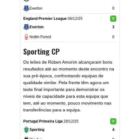
Everton
0
England Premier League
06/12/25
V
Everton
3
Nottm Forest
0
Sporting CP
Os leões de Rúben Amorim alcançaram bons
resultados até ao momento deste encontro na
sua pré-época, confrontando equipas de
qualidade similar. Pela frente têm agora um
teste final importante para demonstrar os
níveis de capacidade para esta equipa que
tem, até ao momento, pouco movimento nas
transferências para a equipa.
Portugal Primeira Liga
28/12/25
V
Sporting
4