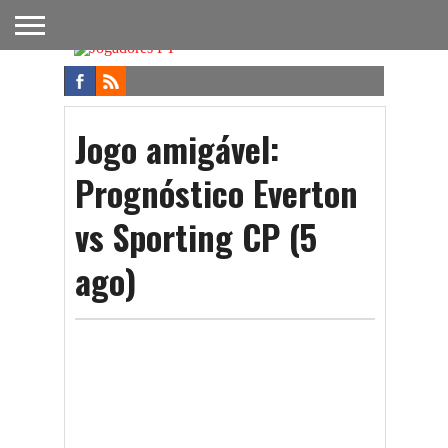
FUTEBOL
NACIONAL
FUTEBOL
NOTÍCIAS
ONDE
FUTEBOL
APOSTAS
INTERNACIONAL
DO
ASSISTIR
NA TV
FUTEBOL
Jogo amigável:
Prognóstico Everton
vs Sporting CP (5
ago)