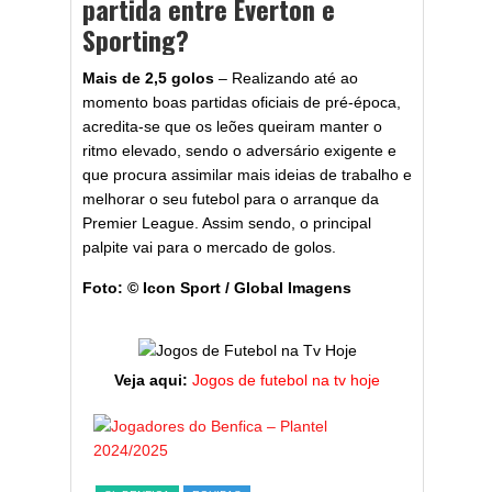
partida entre Everton e
Sporting?
Mais de 2,5 golos
– Realizando até ao
momento boas partidas oficiais de pré-época,
acredita-se que os leões queiram manter o
ritmo elevado, sendo o adversário exigente e
que procura assimilar mais ideias de trabalho e
melhorar o seu futebol para o arranque da
Premier League. Assim sendo, o principal
palpite vai para o mercado de golos.
Foto: © Icon Sport / Global Imagens
Veja aqui:
Jogos de futebol na tv hoje
ESTATÍST