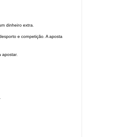
m dinheiro extra.
desporto e competição. A aposta
a apostar.
.