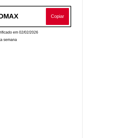
OMAX
Copiar
rificado em 02/02/2026
ta semana
ste-se na Betano