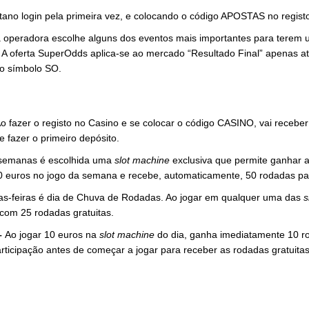
tano login pela primeira vez, e colocando o código APOSTAS no registo,
a operadora escolhe alguns dos eventos mais importantes para terem
 A oferta SuperOdds aplica-se ao mercado “Resultado Final” apenas at
 o símbolo SO.
o fazer o registo no Casino e se colocar o código CASINO, vai receber
e fazer o primeiro depósito.
 semanas é escolhida uma
slot machine
exclusiva que permite ganhar a
100 euros no jogo da semana e recebe, automaticamente, 50 rodadas par
tas-feiras é dia de Chuva de Rodadas. Ao jogar em qualquer uma das
s
com 25 rodadas gratuitas.
 –
Ao jogar 10 euros na
slot machine
do dia, ganha imediatamente 10 ro
rticipação antes de começar a jogar para receber as rodadas gratuitas
Registe-se na Betano