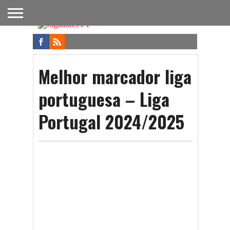
FUTEBOL
NACIONAL
FUTEBOL
NOTÍCIAS
ONDE
FUTEBOL
APOSTAS
INTERNACIONAL
DO
ASSISTIR
NA TV
FUTEBOL
Melhor marcador liga
portuguesa – Liga
Portugal 2024/2025