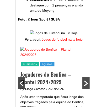
Belenenses
– 3 troféus: Matateu é
destaque com 2 presenças e ainda
uma de Meyong.
Foto: © Icon Sport / SUSA
Veja aqui:
Jogos de futebol na tv hoje
ESTATÍST
a,
Melhor
SL BENFICA
EQUIPAS
ming
portug
Jogadores do Benfica –
2024/
Plantel 2024/2025
enfica
By Diogo 
By Diogo Cardoso
/ 26/09/2024
gal com
Embora ha
Após uma temporada que ficou longe dos
..
de melhor
objetivos traçados pela equipa do Benfica,
assistir-