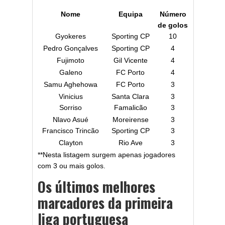
Nome
Equipa
Número
de golos
Gyokeres
Sporting CP
10
Pedro Gonçalves
Sporting CP
4
Fujimoto
Gil Vicente
4
Galeno
FC Porto
4
Samu Aghehowa
FC Porto
3
Vinicius
Santa Clara
3
Sorriso
Famalicão
3
Nlavo Asué
Moreirense
3
Francisco Trincão
Sporting CP
3
Clayton
Rio Ave
3
**Nesta listagem surgem apenas jogadores
com 3 ou mais golos.
Os últimos melhores
marcadores da primeira
liga portuguesa