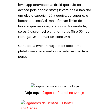
bwin app através de android (por não ter
acesso pelo google store) levam-nos a não dar
um elogio superior. Já a equipa de suporte, é
bastante acessível, mas têm um limite de
horário que não alegra a todos. Na verdade,
só está disponível o chat entre as 9h e 00h de
Portugal. Já o email funciona 24h.
Contudo, a Bwin Portugal é de facto uma
plataforma apetecível e que vale realmente a
pena.
Ativar o Bónus
Veja aqui:
Jogos de futebol na tv hoje
ESTATÍST