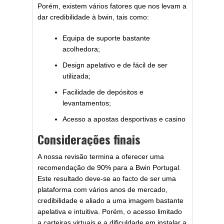
Porém, existem vários fatores que nos levam a
dar credibilidade à bwin, tais como:
Equipa de suporte bastante
acolhedora;
Design apelativo e de fácil de ser
utilizada;
Facilidade de depósitos e
levantamentos;
Acesso a apostas desportivas e casino
Considerações finais
A nossa revisão termina a oferecer uma
recomendação de 90% para a Bwin Portugal.
Este resultado deve-se ao facto de ser uma
plataforma com vários anos de mercado,
credibilidade e aliado a uma imagem bastante
apelativa e intuitiva. Porém, o acesso limitado
a carteiras virtuais e a dificuldade em instalar a