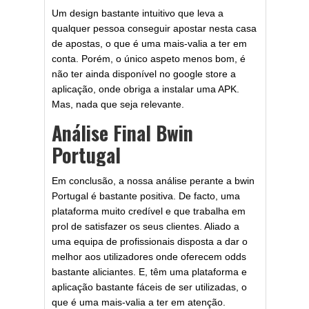
Um design bastante intuitivo que leva a
qualquer pessoa conseguir apostar nesta casa
de apostas, o que é uma mais-valia a ter em
conta. Porém, o único aspeto menos bom, é
não ter ainda disponível no google store a
aplicação, onde obriga a instalar uma APK.
Mas, nada que seja relevante.
Análise Final Bwin
Portugal
Em conclusão, a nossa análise perante a bwin
Portugal é bastante positiva. De facto, uma
plataforma muito credível e que trabalha em
prol de satisfazer os seus clientes. Aliado a
uma equipa de profissionais disposta a dar o
melhor aos utilizadores onde oferecem odds
bastante aliciantes. E, têm uma plataforma e
aplicação bastante fáceis de ser utilizadas, o
que é uma mais-valia a ter em atenção.