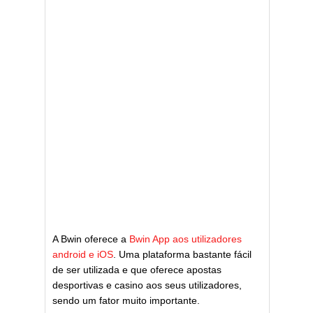
A Bwin oferece a
Bwin App aos utilizadores
android e iOS
. Uma plataforma bastante fácil
de ser utilizada e que oferece apostas
desportivas e casino aos seus utilizadores,
sendo um fator muito importante.