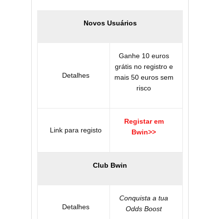
Novos Usuários
Ganhe 10 euros
grátis no registro e
Detalhes
mais 50 euros sem
risco
Registar em
Link para registo
Bwin>>
Club Bwin
Conquista a tua
Detalhes
Odds Boost