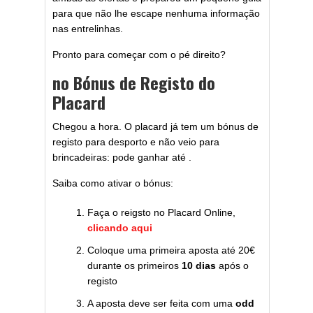
para que não lhe escape nenhuma informação
nas entrelinhas.
Pronto para começar com o pé direito?
no Bónus de Registo do
Placard
Chegou a hora. O placard já tem um bónus de
registo para desporto e não veio para
brincadeiras: pode ganhar até
.
Saiba como ativar o bónus:
Faça o reigsto no Placard Online,
clicando aqui
Coloque uma primeira aposta até 20€
durante os primeiros
10 dias
após o
registo
A aposta deve ser feita com uma
odd