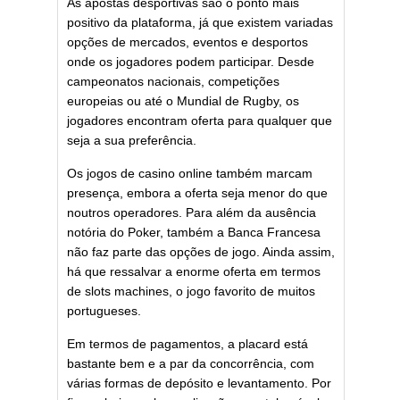
As apostas desportivas são o ponto mais
positivo da plataforma, já que existem variadas
opções de mercados, eventos e desportos
onde os jogadores podem participar. Desde
campeonatos nacionais, competições
europeias ou até o Mundial de Rugby, os
jogadores encontram oferta para qualquer que
seja a sua preferência.
Os jogos de casino online também marcam
presença, embora a oferta seja menor do que
noutros operadores. Para além da ausência
notória do Poker, também a Banca Francesa
não faz parte das opções de jogo. Ainda assim,
há que ressalvar a enorme oferta em termos
de slots machines, o jogo favorito de muitos
portugueses.
Em termos de pagamentos, a placard está
bastante bem e a par da concorrência, com
várias formas de depósito e levantamento. Por