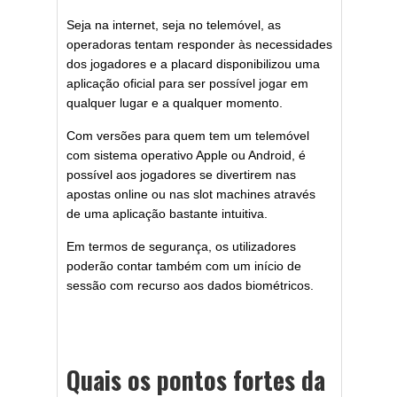
Seja na internet, seja no telemóvel, as
operadoras tentam responder às necessidades
dos jogadores e a placard disponibilizou uma
aplicação oficial para ser possível jogar em
qualquer lugar e a qualquer momento.
Com versões para quem tem um telemóvel
com sistema operativo Apple ou Android, é
possível aos jogadores se divertirem nas
apostas online ou nas slot machines através
de uma aplicação bastante intuitiva.
Em termos de segurança, os utilizadores
poderão contar também com um início de
sessão com recurso aos dados biométricos.
Ativar o Bónus
Quais os pontos fortes da