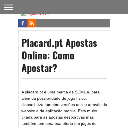
FUTEBOL
NACIONAL
FUTEBOL
NOTÍCIAS
ONDE
FUTEBOL
APOSTAS
INTERNACIONAL
DO
ASSISTIR
NA TV
FUTEBOL
Placard.pt Apostas
Online: Como
Apostar?
A placard.pt é uma marca da SCML e, para
além da possibilidade de jogo físico,
disponibiliza também versões online através do
website e da aplicação mobile. Está muito
virada para as apostas desportivas mas
também tem uma boa oferta em jogos de