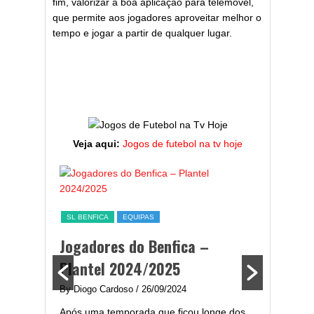
fim, valorizar a boa aplicação para telemóvel,
que permite aos jogadores aproveitar melhor o
tempo e jogar a partir de qualquer lugar.
Veja aqui:
Jogos de futebol na tv hoje
ESTATÍST
a,
Melhor
SL BENFICA
EQUIPAS
ming
portug
Jogadores do Benfica –
2024/
Plantel 2024/2025
enfica
By Diogo 
By Diogo Cardoso
/ 26/09/2024
gal com
Embora ha
Após uma temporada que ficou longe dos
..