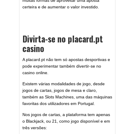
muitas formas de aproveitar uma aposta
certeira e de aumentar o valor investido.
Ativar o Bónus
Divirta-se no placard.pt
casino
A placard.pt não tem só apostas desportivas e
pode experimentar também divertir-se no
casino online.
Existem várias modalidades de jogo, desde
jogos de cartas, jogos de mesa e claro,
também as Slots Machines, uma das máquinas
favoritas dos utilizadores em Portugal.
Nos jogos de cartas, a plataforma tem apenas
o Blackjack, ou 21, como jogo disponível e em
três versões: