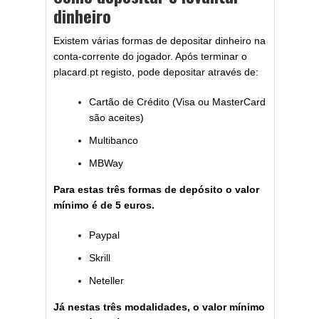
dinheiro
Existem várias formas de depositar dinheiro na
conta-corrente do jogador. Após terminar o
placard.pt registo, pode depositar através de:
Cartão de Crédito (Visa ou MasterCard
são aceites)
Multibanco
MBWay
Para estas três formas de depósito o valor
mínimo é de 5 euros.
Paypal
Skrill
Neteller
Já nestas três modalidades, o valor mínimo