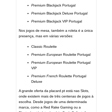
Premium
Blackjack Portugal
Premium
Blackjack Deluxe Portugal
Premium
Blackjack VIP Portugal
Nos jogos de mesa, também a roleta é a única
presença, mas em várias versões:
Classic Roulette
Premium European
Roulette Portugal
Premium European
Roulette Portugal
VIP
Premium French
Roulette Portugal
Deluxe
A grande oferta da placard.pt está nas Slots,
onde existem mais de três centenas de jogos à
escolha. Desde jogos de uma determinada
marca, como a Red Rake Gaming ou a