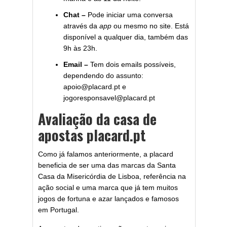
Chat –
Pode iniciar uma conversa
através da
app
ou mesmo no site. Está
disponível a qualquer dia, também das
9h às 23h.
Email –
Tem dois emails possíveis,
dependendo do assunto:
apoio@placard.pt
e
jogoresponsavel@placard.pt
Avaliação da casa de
apostas placard.pt
Como já falamos anteriormente, a placard
beneficia de ser uma das marcas da Santa
Casa da Misericórdia de Lisboa, referência na
ação social e uma marca que já tem muitos
jogos de fortuna e azar lançados e famosos
em Portugal.