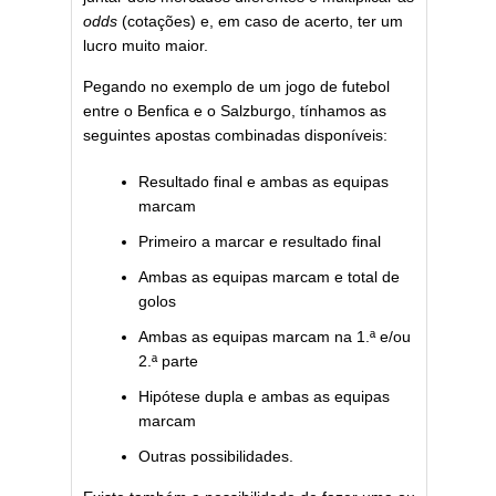
odds
(cotações) e, em caso de acerto, ter um
lucro muito maior.
Pegando no exemplo de um jogo de futebol
entre o Benfica e o Salzburgo, tínhamos as
seguintes apostas combinadas disponíveis:
Resultado final e ambas as equipas
marcam
Primeiro a marcar e resultado final
Ambas as equipas marcam e total de
golos
Ambas as equipas marcam na 1.ª e/ou
2.ª parte
Hipótese dupla e ambas as equipas
marcam
Outras possibilidades.