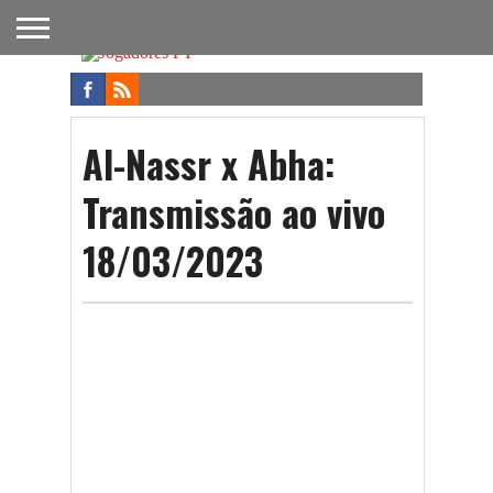
FUTEBOL
NACIONAL
FUTEBOL
NOTÍCIAS
ONDE
FUTEBOL
APOSTAS
INTERNACIONAL
DO
ASSISTIR
NA TV
FUTEBOL
Al-Nassr x Abha:
Transmissão ao vivo
18/03/2023