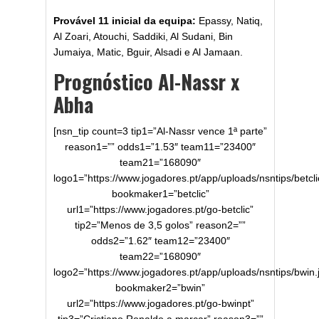
Provável 11 inicial da equipa:
Epassy, Natiq,
Al Zoari, Atouchi, Saddiki, Al Sudani, Bin
Jumaiya, Matic, Bguir, Alsadi e Al Jamaan.
Prognóstico Al-Nassr x
Abha
[nsn_tip count=3 tip1=”Al-Nassr vence 1ª parte”
reason1=”” odds1=”1.53″ team11=”23400″
team21=”168090″
logo1=”https://www.jogadores.pt/app/uploads/nsntips/betcli
bookmaker1=”betclic”
url1=”https://www.jogadores.pt/go-betclic”
tip2=”Menos de 3,5 golos” reason2=””
odds2=”1.62″ team12=”23400″
team22=”168090″
logo2=”https://www.jogadores.pt/app/uploads/nsntips/bwin.
bookmaker2=”bwin”
url2=”https://www.jogadores.pt/go-bwinpt”