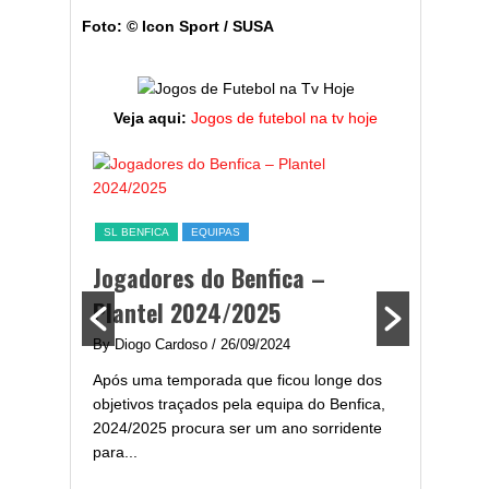
Foto: © Icon Sport / SUSA
Veja aqui:
Jogos de futebol na tv hoje
ESTATÍST
a,
Melhor
SL BENFICA
EQUIPAS
ming
portug
Jogadores do Benfica –
2024/
Plantel 2024/2025
enfica
By Diogo 
By Diogo Cardoso
/ 26/09/2024
gal com
Embora ha
Após uma temporada que ficou longe dos
..
de melhor
objetivos traçados pela equipa do Benfica,
assistir-
2024/2025 procura ser um ano sorridente
grandes..
para...