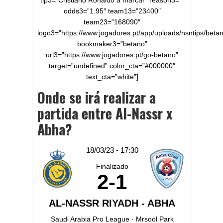
tip3=”Cristiano Ronaldo a marcar” reason3=””
odds3=”1.95″ team13=”23400″
team23=”168090″
logo3=”https://www.jogadores.pt/app/uploads/nsntips/betan
bookmaker3=”betano”
url3=”https://www.jogadores.pt/go-betano”
target=”undefined” color_cta=”#000000″
text_cta=”white”]
Onde se irá realizar a
partida entre Al-Nassr x
Abha?
18/03/23 - 17:30
Finalizado
2
-
1
AL-NASSR RIYADH - ABHA
Saudi Arabia Pro League - Mrsool Park