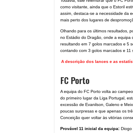
Todavia, vale relembrar que o FC Port
como visitante, ainda que o Estoril es
assim, destaca-se a necessidade da eq
mais perto dos lugares de despromoção
Olhando para os últimos resultados, p
no Estádio do Dragão, onde a equipa d
resultando em 7 golos marcados e 5 sofr
contando com 3 golos marcados e 11 s
A descrição dos lances e as estatí
FC Porto
A equipa do FC Porto volta ao campeo
do primeiro lugar da Liga Portugal, es
excessão de Evanilson, Galeno e Meix
poucas surpresas e que apenas os trê
Conceição quer voltar às vitórias cons
Provável 11 inicial da equipa:
Diogo 