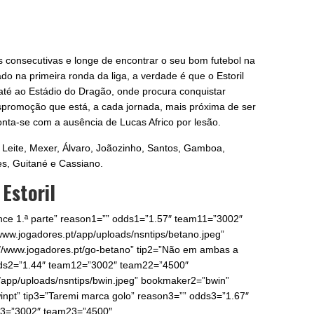
 consecutivas e longe de encontrar o seu bom futebol na
o na primeira ronda da liga, a verdade é que o Estoril
 até ao Estádio do Dragão, onde procura conquistar
espromoção que está, a cada jornada, mais próxima de ser
onta-se com a ausência de Lucas Africo por lesão.
 Leite, Mexer, Álvaro, Joãozinho, Santos, Gamboa,
es, Guitané e Cassiano.
Estoril
ence 1.ª parte” reason1=”” odds1=”1.57″ team11=”3002″
ww.jogadores.pt/app/uploads/nsntips/betano.jpeg”
//www.jogadores.pt/go-betano” tip2=”Não em ambas a
ds2=”1.44″ team12=”3002″ team22=”4500″
t/app/uploads/nsntips/bwin.jpeg” bookmaker2=”bwin”
winpt” tip3=”Taremi marca golo” reason3=”” odds3=”1.67″
3=”3002″ team23=”4500″