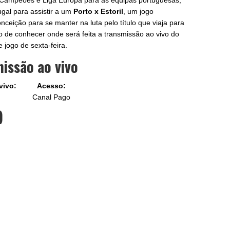
s Campeões e Liga Europa para as equipas portuguesas,
ugal para assistir a um
Porto x Estoril
, um jogo
ceição para se manter na luta pelo título que viaja para
to de conhecer onde será feita a transmissão ao vivo do
 jogo de sexta-feira.
missão ao vivo
vivo:
Acesso:
Canal Pago
)