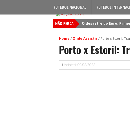
FUTEBOL NACIONAL
FUTEBOL INTERNAC
NÃO PERCA
O desastre do Euro: Prime
Sporting: Soluções fogem
Home
Onde Assistir
/
/
Porto x Estoril: Tr
Viktor Gyokeres: Torna-se 
Porto x Estoril: 
Quando será jogado o jog
Primeiro reforço do Benfic
Updated: 09/03/2023