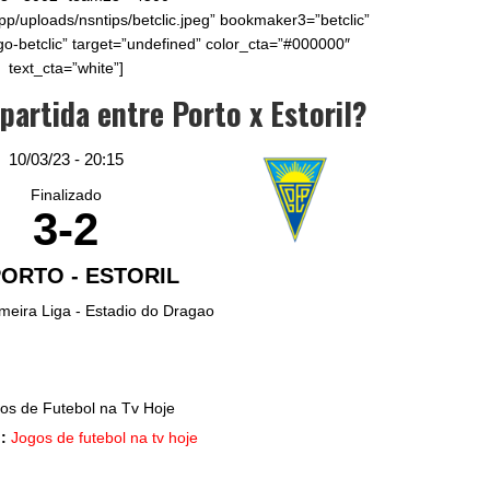
pp/uploads/nsntips/betclic.jpeg” bookmaker3=”betclic”
go-betclic” target=”undefined” color_cta=”#000000″
text_cta=”white”]
 partida entre Porto x Estoril?
10/03/23 - 20:15
Finalizado
3
-
2
PORTO - ESTORIL
imeira Liga - Estadio do Dragao
:
Jogos de futebol na tv hoje