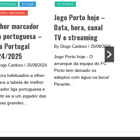
ATÍSTICAS
1ª LIGA
FC PORTO
SL BENFICA
EBOL NACIONAL
Jogo Porto hoje –
Jogo Be
lhor marcador
Data, hora, canal
data, h
a portuguesa –
TV e streaming
e strea
a Portugal
By Diogo Cardoso
/ 25/09/2024
By Diogo C
24/2025
Jogo Porto hoje - O
Jogo Benfic
arranque da equipa do FC
do Benfica 
iogo Cardoso
/ 25/09/2024
Porto tem deixado os
se na Liga
ra habituados a olhar-
adeptos com água na boca!
plantel de
ara a tabela de melhor
Perante...
e...
ador liga portuguesa e
stir-se a um jogador das
pas grandes...