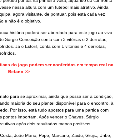
o perdeu pontos na primeira volta, aquando do confronto
tivesse nessa altura com um futebol mais atrativo. Ainda
uipa, agora visitante, de pontuar, pois está cada vez
 e não é o objetivo.
ouca história poderá ser abordada para este jogo ao vivo
e Sérgio Conceição conta com 3 vitórias e 2 derrotas,
idos. Já o Estoril, conta com 1 vitórias e 4 derrotas,
ofridos.
sticas do jogo podem ser conferidas em tempo real na
Betano >>
nato para se aproximar, ainda que possa ser à condição,
tando maioria do seu plantel disponível para o encontro, à
edo. Por isso, está tudo apostos para uma partida com
s pontos importam. Após vencer o Chaves, Sérgio
ecutivas após dois resultados menos positivos.
Costa, João Mário, Pepe, Marcano, Zaidu, Grujic, Uribe,