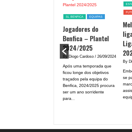
SL BENFICA
EST
FUT
Jogo Benfica hoje –
SL BENFICA
EQUIPAS
Me
data, hora, canal TV
Jogadores do
lig
e streaming
Benfica – Plantel
Lig
By Diogo Cardoso
/ 25/09/2024
2024/2025
20
Jogo Benfica hoje - A equipa
By Diogo Cardoso
/ 26/09/2024
do Benfica procura afirmar-
By D
Após uma temporada que
se na Liga Portugal com um
Embo
ficou longe dos objetivos
plantel de grande qualidade
se p
traçados pela equipa do
e...
marc
Benfica, 2024/2025 procura
assi
ser um ano sorridente
equi
para...