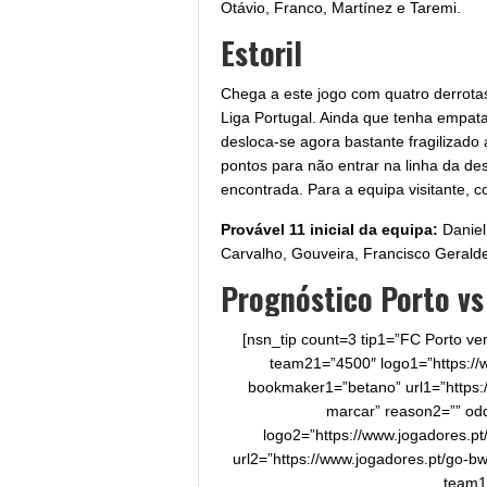
Otávio, Franco, Martínez e Taremi.
Estoril
Chega a este jogo com quatro derrotas
Liga Portugal. Ainda que tenha empatad
desloca-se agora bastante fragilizado
pontos para não entrar na linha da d
encontrada. Para a equipa visitante, c
Provável 11 inicial da equipa:
Daniel
Carvalho, Gouveira, Francisco Gerald
Prognóstico Porto vs 
[nsn_tip count=3 tip1=”FC Porto v
team21=”4500″ logo1=”https://w
bookmaker1=”betano” url1=”https:
marcar” reason2=”” od
logo2=”https://www.jogadores.p
url2=”https://www.jogadores.pt/go-b
team1