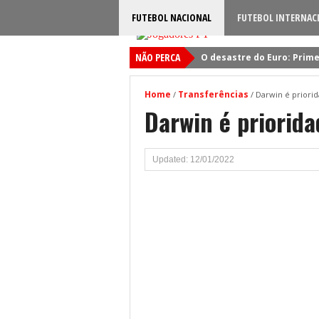
FUTEBOL NACIONAL
FUTEBOL INTERNAC
NÃO PERCA
O desastre do Euro: Prime
Sporting: Soluções fogem
Home
Transferências
/
/
Darwin é priorid
Viktor Gyokeres: Torna-se 
Darwin é priorida
Quando será jogado o jog
Primeiro reforço do Benfic
Updated: 12/01/2022