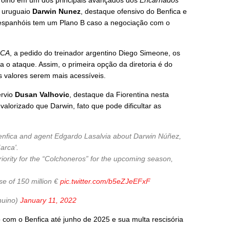
 olho em um dos principais avançados dos
Encarnados
o uruguaio
Darwin Nunez
, destaque ofensivo do Benfica e
os espanhóis tem um Plano B caso a negociação com o
CA
, a pedido do treinador argentino Diego Simeone, os
 o ataque. Assim, o primeira opção da diretoria é do
s valores serem mais acessíveis.
rvio
Dusan Valhovic
, destaque da Fiorentina nesta
valorizado que Darwin, fato que pode dificultar as
enfica and agent Edgardo Lasalvia about Darwin Núñez,
arca'.
riority for the “Colchoneros” for the upcoming season,
se of 150 million €
pic.twitter.com/b5eZJeEFxF
nuino)
January 11, 2022
 com o Benfica até junho de 2025 e sua multa rescisória