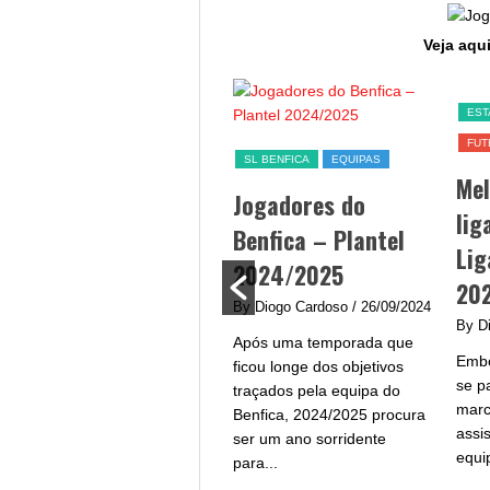
Veja aqui
SL BENFICA
EST
FUT
Jogo Benfica hoje –
SL BENFICA
EQUIPAS
Me
data, hora, canal TV
Jogadores do
lig
e streaming
Benfica – Plantel
Lig
By Diogo Cardoso
/ 25/09/2024
2024/2025
20
Jogo Benfica hoje - A equipa
By Diogo Cardoso
/ 26/09/2024
do Benfica procura afirmar-
By D
Após uma temporada que
se na Liga Portugal com um
Embo
ficou longe dos objetivos
plantel de grande qualidade
se p
traçados pela equipa do
e...
marc
Benfica, 2024/2025 procura
assi
ser um ano sorridente
equi
para...