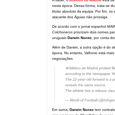
A saber, o
Atlético de Madrid
está de
nesta época. Dessa forma, trata-se d
titular absoluto da equipa. Por fim, 
atacante dos
Águias
não prossiga.
De acordo com o jornal espanhol
MAR
Colchoneros
priorizam dois nomes para
uruguaio
Darwin Nunez
, por conta do
Além de Darwin, a outra opção é do sé
época. No entanto, Valhovic está mais 
negociações.
🚨Atlético de Madrid probed B
according to the newspaper 'M
The 22-year-old forward is a p
reveals the same source.
The athlete has a release clau
— World of Football (@Infoge
Em suma,
Darwin Nunez
tem contrato