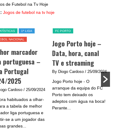
:
Jogos de futebol na tv hoje
ATÍSTICAS
1ª LIGA
FC PORTO
SL BENFICA
EBOL NACIONAL
Jogo Porto hoje –
Jogo Be
lhor marcador
Data, hora, canal
data, h
a portuguesa –
TV e streaming
e strea
a Portugal
By Diogo Cardoso
/ 25/09/2024
By Diogo C
24/2025
Jogo Porto hoje - O
Jogo Benfic
arranque da equipa do FC
do Benfica 
iogo Cardoso
/ 25/09/2024
Porto tem deixado os
se na Liga
ra habituados a olhar-
adeptos com água na boca!
plantel de
ara a tabela de melhor
Perante...
e...
ador liga portuguesa e
stir-se a um jogador das
pas grandes...