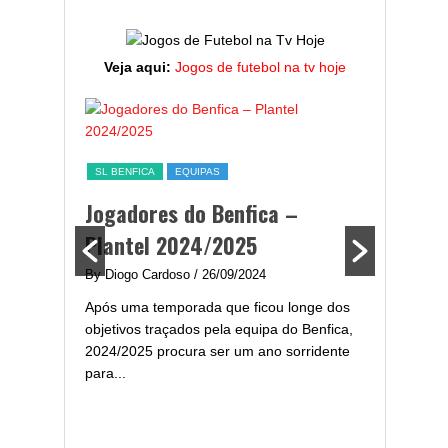
Veja aqui:
Jogos de futebol na tv hoje
ESTATÍST
a,
Melhor
SL BENFICA
EQUIPAS
ming
portug
Jogadores do Benfica –
2024/
Plantel 2024/2025
enfica
By Diogo 
By Diogo Cardoso
/ 26/09/2024
gal com
Embora ha
Após uma temporada que ficou longe dos
..
de melhor
objetivos traçados pela equipa do Benfica,
assistir-
2024/2025 procura ser um ano sorridente
grandes..
para...