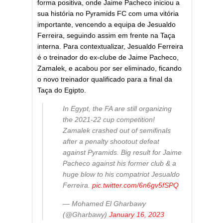
forma positiva, onde Jaime Pacheco iniciou a
sua história no Pyramids FC com uma vitória
importante, vencendo a equipa de Jesualdo
Ferreira, seguindo assim em frente na Taça
interna. Para contextualizar, Jesualdo Ferreira
é o treinador do ex-clube de Jaime Pacheco,
Zamalek, e acabou por ser eliminado, ficando
o novo treinador qualificado para a final da
Taça do Egipto.
In Egypt, the FA are still organizing
the 2021-22 cup competition!
Zamalek crashed out of semifinals
after a penalty shootout defeat
against Pyramids. Big result for Jaime
Pacheco against his former club & a
huge blow to his compatriot Jesualdo
Ferreira.
pic.twitter.com/6n6gv5fSPQ
— Mohamed El Gharbawy
(@Gharbawy)
January 16, 2023