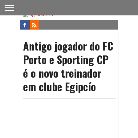
FUTEBOL
NACIONAL
FUTEBOL
NOTÍCIAS
ONDE
FUTEBOL
APOSTAS
INTERNACIONAL
DO
ASSISTIR
NA TV
FUTEBOL
Antigo jogador do FC
Porto e Sporting CP
é o novo treinador
em clube Egipcío