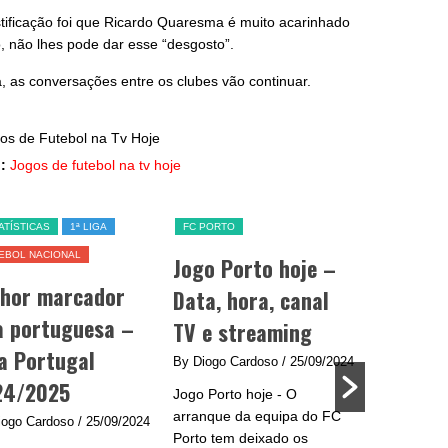
justificação foi que Ricardo Quaresma é muito acarinhado
o, não lhes pode dar esse “desgosto”.
a, as conversações entre os clubes vão continuar.
:
Jogos de futebol na tv hoje
ATÍSTICAS
1ª LIGA
FC PORTO
SL BENFICA
EBOL NACIONAL
Jogo Porto hoje –
Jogo Be
lhor marcador
Data, hora, canal
data, h
a portuguesa –
TV e streaming
e strea
a Portugal
By Diogo Cardoso
/ 25/09/2024
By Diogo C
24/2025
Jogo Porto hoje - O
Jogo Benfic
arranque da equipa do FC
do Benfica 
iogo Cardoso
/ 25/09/2024
Porto tem deixado os
se na Liga