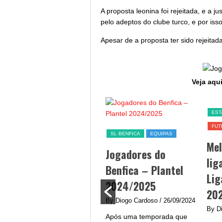
A proposta leonina foi rejeitada, e a 
pelo adeptos do clube turco, e por iss
Apesar de a proposta ter sido rejeitad
Veja aqui
SL BENFICA
EST
FUT
Jogo Benfica hoje –
SL BENFICA
EQUIPAS
Me
data, hora, canal TV
Jogadores do
lig
e streaming
Benfica – Plantel
Lig
By Diogo Cardoso
/ 25/09/2024
2024/2025
20
Jogo Benfica hoje - A equipa
By Diogo Cardoso
/ 26/09/2024
do Benfica procura afirmar-
By D
Após uma temporada que
se na Liga Portugal com um