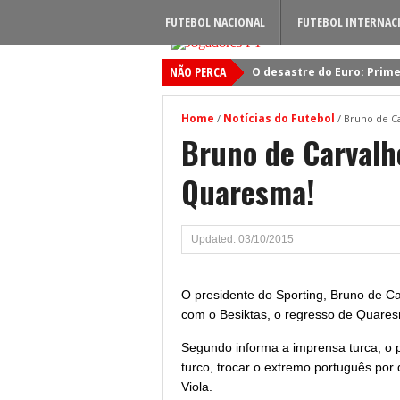
FUTEBOL NACIONAL
FUTEBOL INTERNAC
NÃO PERCA
O desastre do Euro: Prime
Sporting: Soluções fogem
Home
Notícias do Futebol
/
/
Bruno de C
Viktor Gyokeres: Torna-se 
Bruno de Carvalh
Quando será jogado o jog
Quaresma!
Primeiro reforço do Benfic
Updated: 03/10/2015
O presidente do Sporting, Bruno de Car
com o Besiktas, o regresso de Quares
Segundo informa a imprensa turca, o 
turco, trocar o extremo português por
Viola.