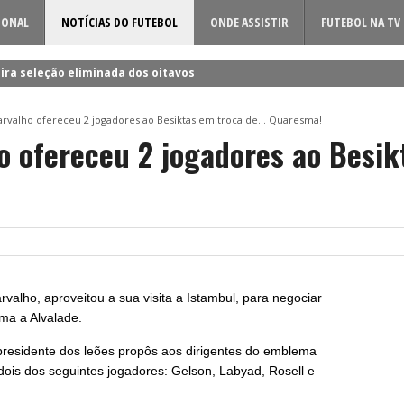
IONAL
NOTÍCIAS DO FUTEBOL
ONDE ASSISTIR
FUTEBOL NA TV
ira seleção eliminada dos oitavos
 a Rúben Amorim para a nova época!
arvalho ofereceu 2 jogadores ao Besiktas em troca de… Quaresma!
dificil o cerco à volta do sueco
o ofereceu 2 jogadores ao Besi
o entre Famalicão e Sporting?
a foi o último a chegar à Luz!
valho, aproveitou a sua visita a Istambul, para negociar
ma a Alvalade.
presidente dos leões propôs aos dirigentes do emblema
 dois dos seguintes jogadores: Gelson, Labyad, Rosell e