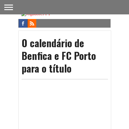
FUTEBOL
NACIONAL
FUTEBOL
NOTÍCIAS
ONDE
FUTEBOL
APOSTAS
INTERNACIONAL
DO
ASSISTIR
NA TV
FUTEBOL
O calendário de
Benfica e FC Porto
para o título