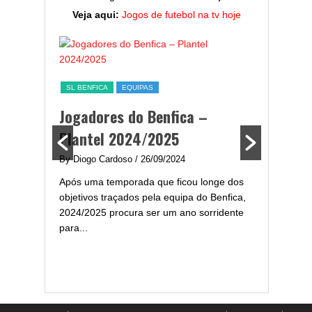
Veja aqui:
Jogos de futebol na tv hoje
ESTATÍST
a,
Melhor
SL BENFICA
EQUIPAS
ming
portug
Jogadores do Benfica –
2024/
Plantel 2024/2025
enfica
By Diogo 
By Diogo Cardoso
/ 26/09/2024
gal com
Embora ha
Após uma temporada que ficou longe dos
..
de melhor
objetivos traçados pela equipa do Benfica,
assistir-
2024/2025 procura ser um ano sorridente
grandes..
para...