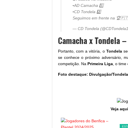
▪️AD Camacha 1️⃣
▪️CD Tondela 2️⃣
Seguimos em frente na 🏆🇵
— CD Tondela (@CDTondela
Camacha x Tondela –
Portanto, com a vitória, o
Tondela
se
se conhece o próximo adversário, m
competição. Na
Primeira Liga
, o time
Foto destaque: Divulgação/Tondela
Veja aqui
SL BENFICA
EST