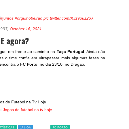

#juntos
#orgulhobeirão
pic.twitter.com/X3zVouz2oX
1933)
October 16, 2021
 E agora?
gue em frente ao caminho na
Taça Portugal
. Ainda não
as o time confia em ultrapassar mais algumas fases na
 encontra o
FC Porto
, no dia 23/10, no Dragão.
:
Jogos de futebol na tv hoje
ATÍSTICAS
1ª LIGA
FC PORTO
SL BENFICA