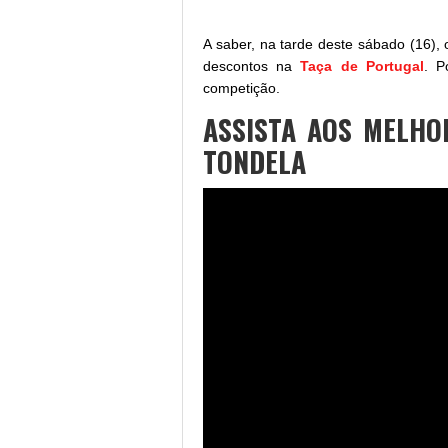
A saber, na tarde deste sábado (16),
descontos na
Taça de
Portugal
. P
competição.
ASSISTA AOS MELH
TONDELA