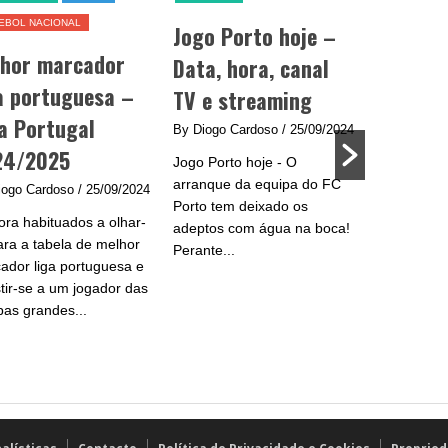
EBOL NACIONAL
Jogo Porto hoje –
Jogo Be
lhor marcador
Data, hora, canal
data, h
a portuguesa –
TV e streaming
e strea
a Portugal
By Diogo Cardoso
/ 25/09/2024
By Diogo C
24/2025
Jogo Porto hoje - O
Jogo Benfic
arranque da equipa do FC
do Benfica 
iogo Cardoso
/ 25/09/2024
Porto tem deixado os
se na Liga
ra habituados a olhar-
adeptos com água na boca!
plantel de
ara a tabela de melhor
Perante...
e...
ador liga portuguesa e
stir-se a um jogador das
pas grandes...