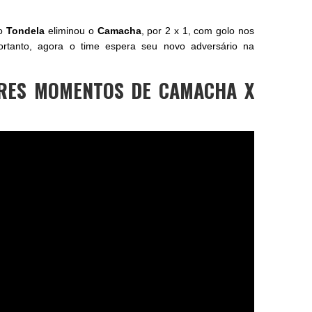
 o
Tondela
eliminou o
Camacha
, por 2 x 1, com golo nos
ortanto, agora o time espera seu novo adversário na
ORES MOMENTOS DE CAMACHA X