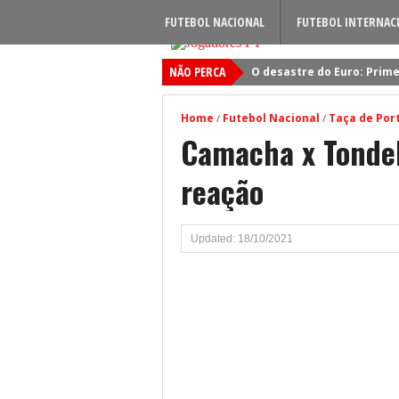
FUTEBOL NACIONAL
FUTEBOL INTERNAC
NÃO PERCA
O desastre do Euro: Prime
Sporting: Soluções fogem
Home
Futebol Nacional
Taça de Por
/
/
Viktor Gyokeres: Torna-se 
Camacha x Tondel
Quando será jogado o jog
reação
Primeiro reforço do Benfic
Updated: 18/10/2021