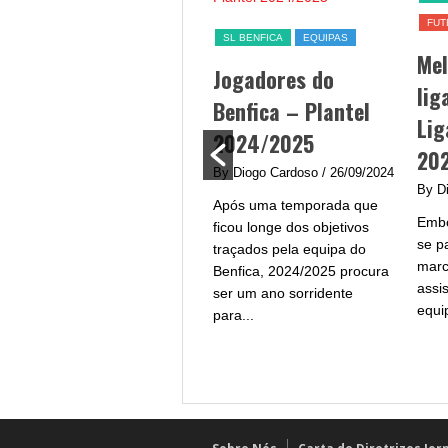
FUT
Jogo Benfica hoje –
SL BENFICA
EQUIPAS
Me
data, hora, canal TV
Jogadores do
lig
e streaming
Benfica – Plantel
Lig
By Diogo Cardoso
/ 25/09/2024
2024/2025
20
Jogo Benfica hoje - A equipa
By Diogo Cardoso
/ 26/09/2024
do Benfica procura afirmar-
By D
Após uma temporada que
se na Liga Portugal com um
Embo
ficou longe dos objetivos
plantel de grande qualidade
se p
traçados pela equipa do
e...
marc
Benfica, 2024/2025 procura
assi
ser um ano sorridente
equi
para...