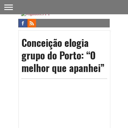
FUTEBOL
NACIONAL
FUTEBOL
NOTÍCIAS
ONDE
FUTEBOL
APOSTAS
INTERNACIONAL
DO
ASSISTIR
NA TV
FUTEBOL
Conceição elogia
grupo do Porto: “O
melhor que apanhei”