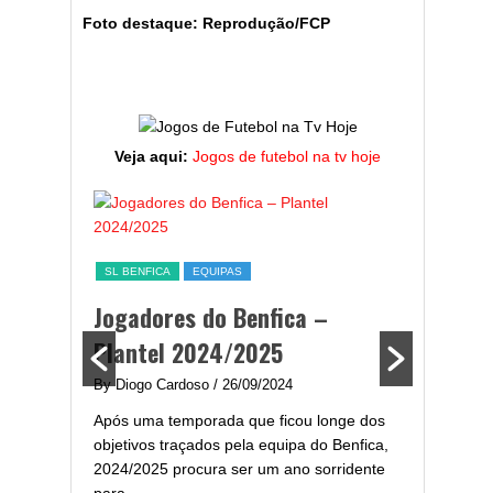
Foto destaque: Reprodução/FCP
Veja aqui:
Jogos de futebol na tv hoje
ESTATÍST
a,
Melhor
SL BENFICA
EQUIPAS
ming
portug
Jogadores do Benfica –
2024/
Plantel 2024/2025
enfica
By Diogo 
By Diogo Cardoso
/ 26/09/2024
gal com
Embora ha
Após uma temporada que ficou longe dos
..
de melhor
objetivos traçados pela equipa do Benfica,
assistir-
2024/2025 procura ser um ano sorridente
grandes..