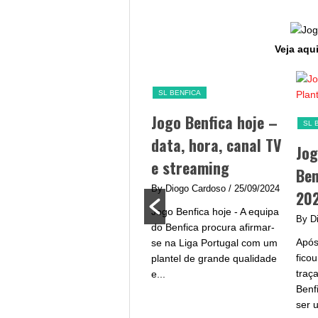
Veja aqui
SL BENFICA
hoje –
Jogo Benfica hoje –
SL BENFICA
EQUIPAS
 canal
data, hora, canal TV
Jogadores do
ming
e streaming
Benfica – Plante
/ 25/09/2024
By Diogo Cardoso
/ 25/09/2024
2024/2025
- O
Jogo Benfica hoje - A equipa
By Diogo Cardoso
/ 26/0
ipa do FC
do Benfica procura afirmar-
Após uma temporada 
o os
se na Liga Portugal com um
ficou longe dos objetiv
a na boca!
plantel de grande qualidade
traçados pela equipa d
e...
Benfica, 2024/2025 pr
ser um ano sorridente