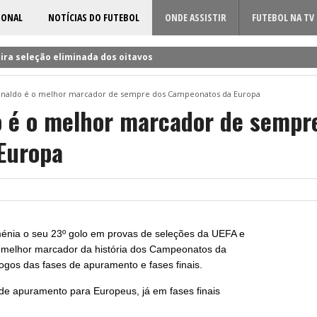
IONAL
NOTÍCIAS DO FUTEBOL
ONDE ASSISTIR
FUTEBOL NA TV
ira seleção eliminada dos oitavos
 a Rúben Amorim para a nova época!
Ronaldo é o melhor marcador de sempre dos Campeonatos da Europa
dificil o cerco à volta do sueco
o é o melhor marcador de sempr
o entre Famalicão e Sporting?
Europa
a foi o último a chegar à Luz!
ménia o seu 23º golo em provas de seleções da UEFA e
melhor marcador da história dos Campeonatos da
ogos das fases de apuramento e fases finais.
de apuramento para Europeus, já em fases finais