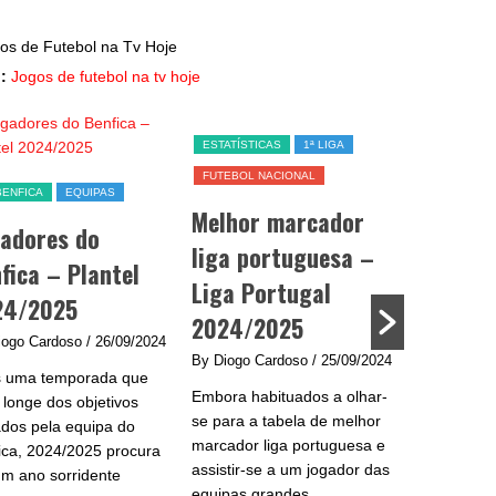
:
Jogos de futebol na tv hoje
ESTATÍSTICAS
1ª LIGA
FC PORTO
FUTEBOL NACIONAL
Jogo Porto hoje –
Melhor marcador
Data, hora, canal
liga portuguesa –
TV e streaming
l
Liga Portugal
By Diogo Cardoso
/ 25/09/2024
2024/2025
Jogo Porto hoje - O
9/2024
arranque da equipa do FC
By Diogo Cardoso
/ 25/09/2024
que
Porto tem deixado os
Embora habituados a olhar-
os
adeptos com água na boca!
se para a tabela de melhor
o
Perante...
marcador liga portuguesa e
ocura
assistir-se a um jogador das
equipas grandes...