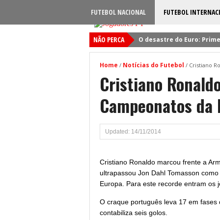
FUTEBOL NACIONAL
FUTEBOL INTERNAC
NÃO PERCA
O desastre do Euro: Prime
Sporting: Soluções fogem
Home
Notícias do Futebol
/
/
Cristiano 
Viktor Gyokeres: Torna-se 
Cristiano Ronald
Quando será jogado o jog
Campeonatos da 
Primeiro reforço do Benfic
Updated: 14/11/2014
Cristiano Ronaldo marcou frente a Ar
ultrapassou Jon Dahl Tomasson como 
Europa. Para este recorde entram os j
O craque português leva 17 em fases 
contabiliza seis golos.