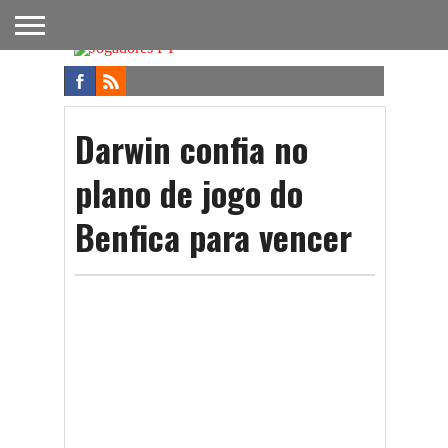
FUTEBOL
NACIONAL
FUTEBOL
NOTÍCIAS
ONDE
FUTEBOL
APOSTAS
INTERNACIONAL
DO
ASSISTIR
NA TV
FUTEBOL
Darwin confia no
plano de jogo do
Benfica para vencer