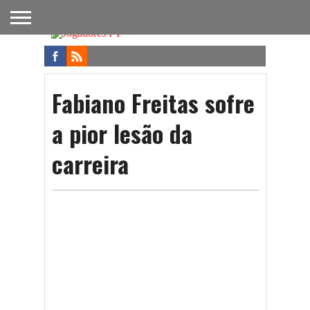
FUTEBOL
NACIONAL
FUTEBOL
NOTÍCIAS
ONDE
FUTEBOL
APOSTAS
INTERNACIONAL
DO
ASSISTIR
NA TV
FUTEBOL
Fabiano Freitas sofre
a pior lesão da
carreira