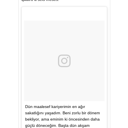
Dün maalesef kariyerimin en ağır
sakatlığını yaşadım. Beni zorlu bir dönem
bekliyor, ama eminim ki öncesinden daha
güçlü döneceğim. Başta dün akşam