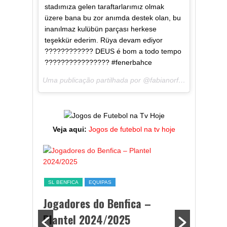
stadımıza gelen taraftarlarımız olmak
üzere bana bu zor anımda destek olan, bu
inanılmaz kulübün parçası herkese
teşekkür ederim. Rüya devam ediyor
???????????? DEUS é bom a todo tempo
???????????????? #fenerbahce
Uma publicação partilhada por @fabianorfreitas a
Mai 1,
Veja aqui:
Jogos de futebol na tv hoje
ESTATÍST
a,
Melhor
SL BENFICA
EQUIPAS
ming
portug
Jogadores do Benfica –
2024/
Plantel 2024/2025