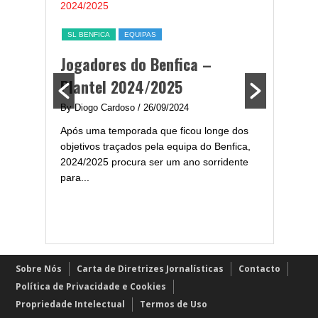
ESTATÍST
a,
Melhor
SL BENFICA
EQUIPAS
ming
portug
Jogadores do Benfica –
2024/
Plantel 2024/2025
enfica
By Diogo 
By Diogo Cardoso
/ 26/09/2024
gal com
Embora ha
Após uma temporada que ficou longe dos
..
de melhor
objetivos traçados pela equipa do Benfica,
assistir-
2024/2025 procura ser um ano sorridente
grandes..
para...
Sobre Nós
Carta de Diretrizes Jornalísticas
Contacto
Política de Privacidade e Cookies
Propriedade Intelectual
Termos de Uso