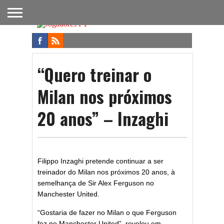
FUTEBOL
NACIONAL
FUTEBOL
NOTÍCIAS
ONDE
FUTEBOL
APOSTAS
INTERNACIONAL
DO
ASSISTIR
NA TV
FUTEBOL
“Quero treinar o
Milan nos próximos
20 anos” – Inzaghi
Filippo Inzaghi pretende continuar a ser
treinador do Milan nos próximos 20 anos, à
semelhança de Sir Alex Ferguson no
Manchester United.
“Gostaria de fazer no Milan o que Ferguson
fez no Manchester United”, revelou em