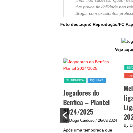
tinha tido sucesso. Quem est
tive pouca flexibilidade nas 
Braga, com excelentes profiss
Foto destaque: Reprodução/FC Pa
Veja aqui
SL BENFICA
EST
FUT
Jogo Benfica hoje –
SL BENFICA
EQUIPAS
Me
data, hora, canal TV
Jogadores do
lig
e streaming
Benfica – Plantel
Lig
By Diogo Cardoso
/ 25/09/2024
2024/2025
20
Jogo Benfica hoje - A equipa
By Diogo Cardoso
/ 26/09/2024
do Benfica procura afirmar-
By D
Após uma temporada que
se na Liga Portugal com um