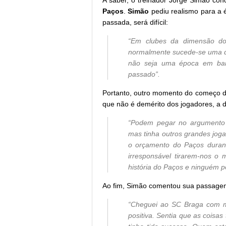
A saber, o treinador Jorge Simão co
Paços
.
Simão
pediu realismo para a é
passada, será difícil:
“Em clubes da dimensão do
normalmente sucede-se uma de
não seja uma época em baix
passado”.
Portanto, outro momento do começo d
que não é demérito dos jogadores, a de
“Podem pegar no argumento q
mas tinha outros grandes jog
o orçamento do Paços durant
irresponsável tirarem-nos o 
história do Paços e ninguém po
Ao fim, Simão comentou sua passage
“Cheguei ao SC Braga com m
positiva. Sentia que as coisa