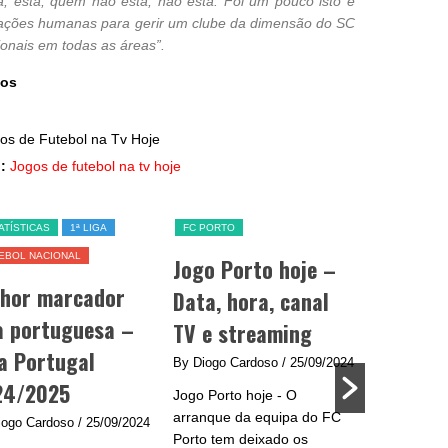
á, está, quem não está, não está. Foi um pouco isto e
relações humanas para gerir um clube da dimensão do SC
ionais em todas as áreas”.
ços
:
Jogos de futebol na tv hoje
ATÍSTICAS
1ª LIGA
FC PORTO
SL BENFICA
EBOL NACIONAL
Jogo Porto hoje –
Jogo Be
lhor marcador
Data, hora, canal
data, h
a portuguesa –
TV e streaming
e strea
a Portugal
By Diogo Cardoso
/ 25/09/2024
By Diogo C
24/2025
Jogo Porto hoje - O
Jogo Benfic
arranque da equipa do FC
do Benfica 
iogo Cardoso
/ 25/09/2024
Porto tem deixado os
se na Liga