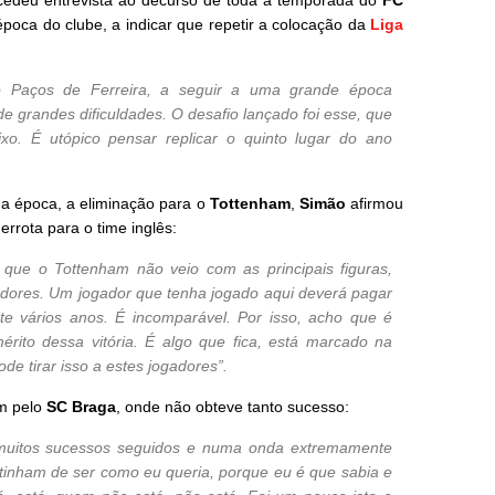
ncedeu entrevista ao decurso de toda a temporada do
FC
poca do clube, a indicar que repetir a colocação da
Liga
 Paços de Ferreira, a seguir a uma grande época
 grandes dificuldades. O desafio lançado foi esse, que
o. É utópico pensar replicar o quinto lugar do ano
a época, a eliminação para o
Tottenham
,
Simão
afirmou
rrota para o time inglês:
ue o Tottenham não veio com as principais figuras,
adores. Um jogador que tenha jogado aqui deverá pagar
e vários anos. É incomparável. Por isso, acho que é
mérito dessa vitória. É algo que fica, está marcado na
de tirar isso a estes jogadores”.
m pelo
SC Braga
, onde não obteve tanto sucesso:
uitos sucessos seguidos e numa onda extremamente
s tinham de ser como eu queria, porque eu é que sabia e