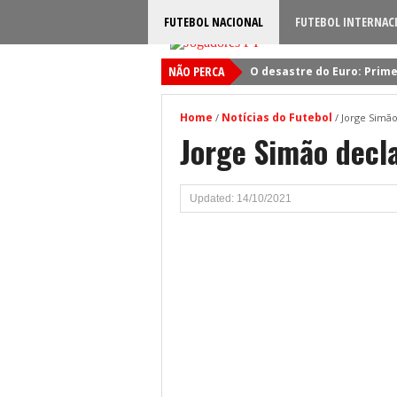
FUTEBOL NACIONAL
FUTEBOL INTERNAC
NÃO PERCA
O desastre do Euro: Prime
Sporting: Soluções fogem
Home
Notícias do Futebol
/
/
Jorge Simão
Viktor Gyokeres: Torna-se 
Jorge Simão decla
Quando será jogado o jog
Primeiro reforço do Benfic
Updated: 14/10/2021