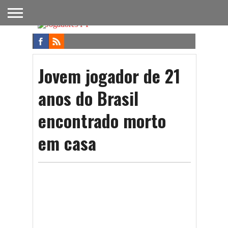
FUTEBOL
NACIONAL
FUTEBOL
NOTÍCIAS
ONDE
FUTEBOL
APOSTAS
INTERNACIONAL
DO
ASSISTIR
NA TV
FUTEBOL
Jovem jogador de 21
anos do Brasil
encontrado morto
em casa