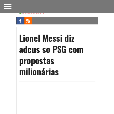
FUTEBOL
NACIONAL
FUTEBOL
NOTÍCIAS
ONDE
FUTEBOL
APOSTAS
INTERNACIONAL
DO
ASSISTIR
NA TV
FUTEBOL
Lionel Messi diz
adeus so PSG com
propostas
milionárias