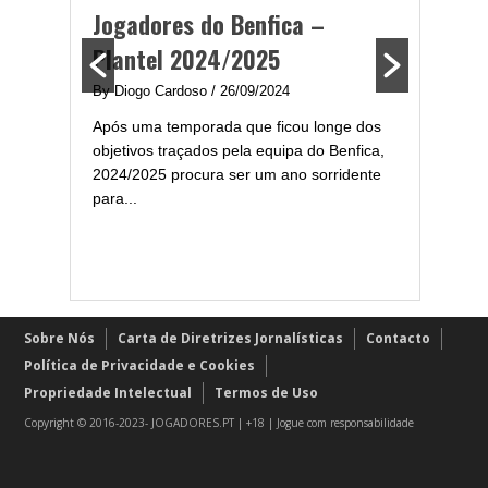
ming
portug
Jogadores do Benfica –
2024/
Plantel 2024/2025
enfica
By Diogo 
By Diogo Cardoso
/ 26/09/2024
gal com
Embora ha
Após uma temporada que ficou longe dos
..
de melhor
objetivos traçados pela equipa do Benfica,
assistir-
2024/2025 procura ser um ano sorridente
grandes..
para...
Sobre Nós
Carta de Diretrizes Jornalísticas
Contacto
Política de Privacidade e Cookies
Propriedade Intelectual
Termos de Uso
Copyright © 2016-2023- JOGADORES.PT | +18 | Jogue com responsabilidade