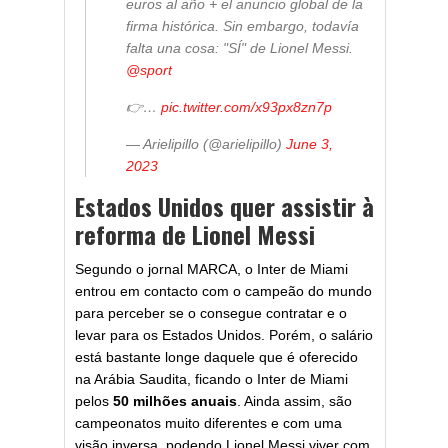
euros al año + el anuncio global de la
firma histórica. Sin embargo, todavía
falta una cosa: "SÍ" de Lionel Messi.
@sport
👉…
pic.twitter.com/x93px8zn7p
— Arielipillo (@arielipillo)
June 3,
2023
Estados Unidos quer assistir à
reforma de Lionel Messi
Segundo o jornal MARCA, o Inter de Miami
entrou em contacto com o campeão do mundo
para perceber se o consegue contratar e o
levar para os Estados Unidos. Porém, o salário
está bastante longe daquele que é oferecido
na Arábia Saudita, ficando o Inter de Miami
pelos
50 milhões anuais
. Ainda assim, são
campeonatos muito diferentes e com uma
visão inversa, podendo Lionel Messi viver com