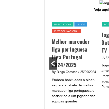
Veja aqui
ESTATÍSTICAS
1ª LIGA
FC 
FUTEBOL NACIONAL
Jog
SL BENFICA
EQUIPAS
Melhor marcador
Dat
Jogadores do
liga portuguesa –
TV 
Benfica – Plantel
Liga Portugal
By D
2024/2025
2024/2025
Jogo
By Diogo Cardoso
/ 26/09/2024
arra
By Diogo Cardoso
/ 25/09/2024
Após uma temporada que
Port
Embora habituados a olhar-
ficou longe dos objetivos
adep
se para a tabela de melhor
traçados pela equipa do
Peran
marcador liga portuguesa e
Benfica, 2024/2025 procura
assistir-se a um jogador das
ser um ano sorridente
equipas grandes...
para...