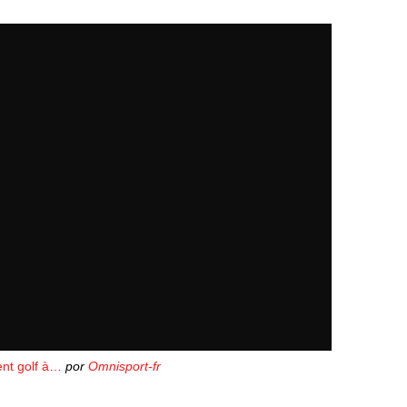
ent golf à…
por
Omnisport-fr