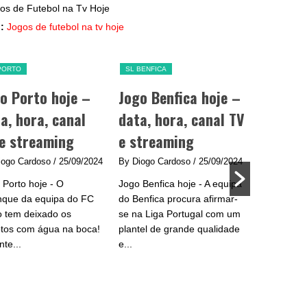
:
Jogos de futebol na tv hoje
PORTO
SL BENFICA
o Porto hoje –
Jogo Benfica hoje –
SL BENFICA
a, hora, canal
data, hora, canal TV
Jogador
e streaming
e streaming
Benfica
iogo Cardoso
/ 25/09/2024
By Diogo Cardoso
/ 25/09/2024
2024/2
 Porto hoje - O
Jogo Benfica hoje - A equipa
By Diogo C
nque da equipa do FC
do Benfica procura afirmar-
Após uma 
o tem deixado os
se na Liga Portugal com um
ficou longe
tos com água na boca!
plantel de grande qualidade
traçados p
te...
e...
Benfica, 2
ser um ano
para...