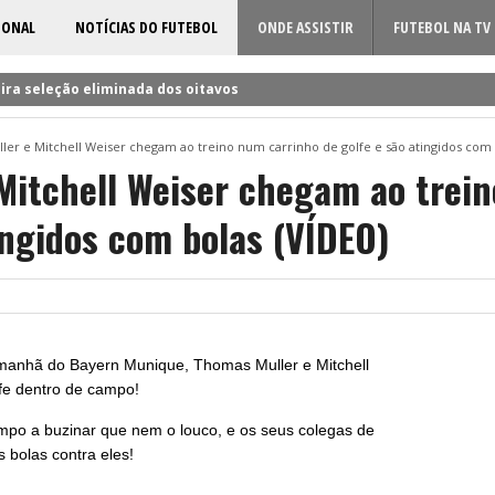
IONAL
NOTÍCIAS DO FUTEBOL
ONDE ASSISTIR
FUTEBOL NA TV
ira seleção eliminada dos oitavos
 a Rúben Amorim para a nova época!
er e Mitchell Weiser chegam ao treino num carrinho de golfe e são atingidos com 
dificil o cerco à volta do sueco
Mitchell Weiser chegam ao trei
o entre Famalicão e Sporting?
ingidos com bolas (VÍDEO)
a foi o último a chegar à Luz!
anhã do Bayern Munique, Thomas Muller e Mitchell
fe dentro de campo!
ampo a buzinar que nem o louco, e os seus colegas de
 bolas contra eles!