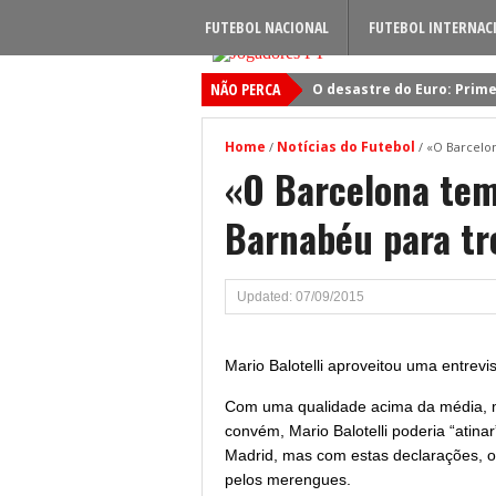
FUTEBOL NACIONAL
FUTEBOL INTERNAC
NÃO PERCA
O desastre do Euro: Prime
Sporting: Soluções fogem
Home
Notícias do Futebol
/
/
«O Barcelon
Viktor Gyokeres: Torna-se 
«O Barcelona tem
Quando será jogado o jog
Barnabéu para tre
Primeiro reforço do Benfic
Updated: 07/09/2015
Mario Balotelli aproveitou uma entrevi
Com uma qualidade acima da média, m
convém, Mario Balotelli poderia “atina
Madrid, mas com estas declarações, o
pelos merengues.