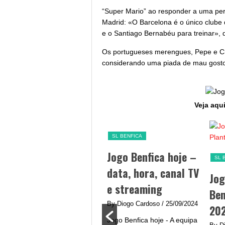
“Super Mario” ao responder a uma perg
Madrid: «O Barcelona é o único clube
e o Santiago Bernabéu para treinar», 
Os portugueses merengues, Pepe e Cr
considerando uma piada de mau gosto
Veja aqui
SL BENFICA
hoje –
Jogo Benfica hoje –
SL BENFICA
EQUIPAS
 canal
data, hora, canal TV
Jogadores do
ming
e streaming
Benfica – Plante
/ 25/09/2024
By Diogo Cardoso
/ 25/09/2024
2024/2025
- O
Jogo Benfica hoje - A equipa