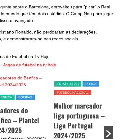
unta sobre o Barcelona, aproveitou para “picar” o Real
 do mundo que têm dois estádios. O Camp Nou para jogar
disse o avançado.
istiano Ronaldo, não perdoaram as declarações,
, e demonstraram-no nas redes sociais.
:
Jogos de futebol na tv hoje
ESTATÍSTICAS
1ª LIGA
FC PORTO
FUTEBOL NACIONAL
Jogo Porto hoje –
Melhor marcador
Data, hora, canal
liga portuguesa –
TV e streaming
l
Liga Portugal
By Diogo Cardoso
/ 25/09/2024
2024/2025
Jogo Porto hoje - O