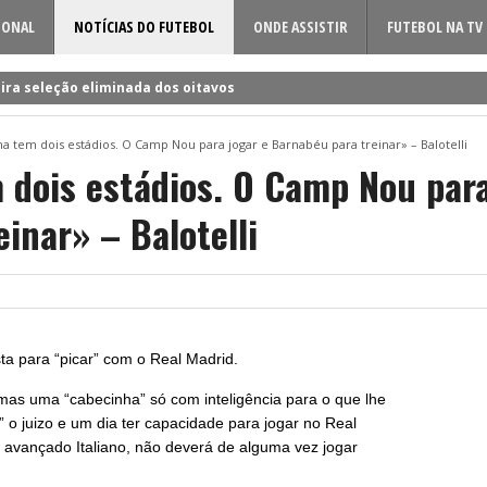
IONAL
NOTÍCIAS DO FUTEBOL
ONDE ASSISTIR
FUTEBOL NA TV
ira seleção eliminada dos oitavos
 a Rúben Amorim para a nova época!
a tem dois estádios. O Camp Nou para jogar e Barnabéu para treinar» – Balotelli
dificil o cerco à volta do sueco
 dois estádios. O Camp Nou para
o entre Famalicão e Sporting?
inar» – Balotelli
a foi o último a chegar à Luz!
sta para “picar” com o Real Madrid.
as uma “cabecinha” só com inteligência para o que lhe
r” o juizo e um dia ter capacidade para jogar no Real
 avançado Italiano, não deverá de alguma vez jogar