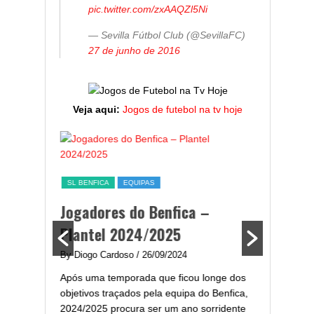
pic.twitter.com/zxAAQZl5Ni
— Sevilla Fútbol Club (@SevillaFC)
27 de junho de 2016
Veja aqui:
Jogos de futebol na tv hoje
SL BENFICA
EQUIPAS
ESTATÍST
a,
Jogadores do Benfica –
Melhor
ming
Plantel 2024/2025
portug
2024/
By Diogo Cardoso
/ 26/09/2024
enfica
Após uma temporada que ficou longe dos
By Diogo 
gal com
objetivos traçados pela equipa do Benfica,
Embora ha
..
2024/2025 procura ser um ano sorridente
de melhor
para...
assistir-