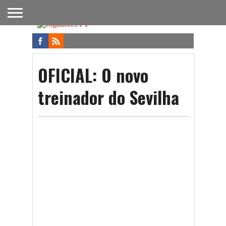
FUTEBOL
NACIONAL
FUTEBOL
NOTÍCIAS
ONDE
FUTEBOL
APOSTAS
INTERNACIONAL
DO
ASSISTIR
NA TV
FUTEBOL
OFICIAL: O novo
treinador do Sevilha