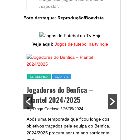
resposta”.
Foto destaque: Reprodução/Boavista
Veja aqui:
Jogos de futebol na tv hoje
ESTATÍST
a,
Melhor
SL BENFICA
EQUIPAS
ming
portug
Jogadores do Benfica –
2024/
Plantel 2024/2025
enfica
By Diogo 
By Diogo Cardoso
/ 26/09/2024
gal com
Embora ha
Após uma temporada que ficou longe dos
..
de melhor
objetivos traçados pela equipa do Benfica,
assistir-
2024/2025 procura ser um ano sorridente
grandes..
para...