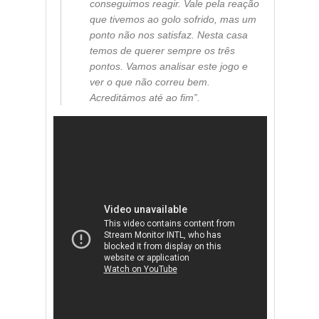
conseguimos reagir. Vale pela reação
que tivemos ao golo sofrido, mas um
ponto não nos satisfaz. Nesta casa
temos de querer sempre os três
pontos. Vamos analisar este jogo e
ver o que não correu bem.
Acreditámos até ao fim”.