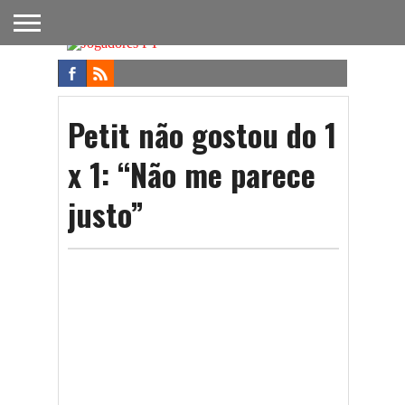
FUTEBOL
NACIONAL
FUTEBOL
NOTÍCIAS
ONDE
FUTEBOL
APOSTAS
INTERNACIONAL
DO
ASSISTIR
NA TV
FUTEBOL
Petit não gostou do 1
x 1: “Não me parece
justo”