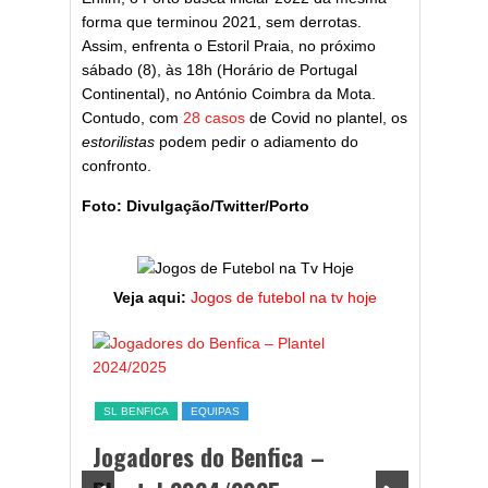
forma que terminou 2021, sem derrotas.
Assim, enfrenta o Estoril Praia, no próximo
sábado (8), às 18h (Horário de Portugal
Continental), no António Coimbra da Mota.
Contudo, com
28 casos
de Covid no plantel, os
estorilistas
podem pedir o adiamento do
confronto.
Foto: Divulgação/Twitter/Porto
Veja aqui:
Jogos de futebol na tv hoje
ESTATÍST
a,
Melhor
SL BENFICA
EQUIPAS
ming
portug
Jogadores do Benfica –
2024/