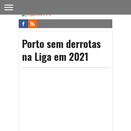
FUTEBOL
NACIONAL
FUTEBOL
NOTÍCIAS
ONDE
FUTEBOL
APOSTAS
INTERNACIONAL
DO
ASSISTIR
NA TV
FUTEBOL
Porto sem derrotas
na Liga em 2021