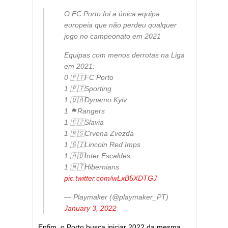
O FC Porto foi a única equipa
europeia que não perdeu qualquer
jogo no campeonato em 2021
Equipas com menos derrotas na Liga
em 2021:
0 🇵🇹FC Porto
1 🇵🇹Sporting
1 🇺🇦Dynamo Kyiv
1 🏴󠁧󠁢󠁳󠁣󠁴󠁿Rangers
1 🇨🇿Slavia
1 🇷🇸Crvena Zvezda
1 🇬🇮Lincoln Red Imps
1 🇦🇩Inter Escaldes
1 🇲🇹Hibernians
pic.twitter.com/wLxB5XDTGJ
— Playmaker (@playmaker_PT)
January 3, 2022
Enfim, o Porto busca iniciar 2022 da mesma