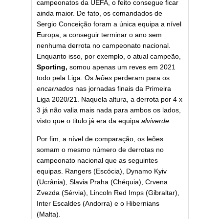
campeonatos da UEFA, o feito consegue ficar
ainda maior. De fato, os comandados de
Sergio Conceição foram a única equipa a nível
Europa, a conseguir terminar o ano sem
nenhuma derrota no campeonato nacional.
Enquanto isso, por exemplo, o atual campeão,
Sporting,
somou apenas um reves em 2021
todo pela Liga. Os
leões
perderam para os
encarnados
nas jornadas finais da Primeira
Liga 2020/21. Naquela altura, a derrota por 4 x
3 já não valia mais nada para ambos os lados,
visto que o titulo já era da equipa
alviverde.
Por fim, a nível de comparação, os leões
somam o mesmo número de derrotas no
campeonato nacional que as seguintes
equipas. Rangers (Escócia), Dynamo Kyiv
(Ucrânia), Slavia Praha (Chéquia), Crvena
Zvezda (Sérvia), Lincoln Red Imps (Gibraltar),
Inter Escaldes (Andorra) e o Hibernians
(Malta).