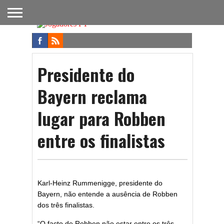
FUTEBOL
NACIONAL
FUTEBOL
NOTÍCIAS
ONDE
FUTEBOL
APOSTAS
INTERNACIONAL
DO
ASSISTIR
NA TV
FUTEBOL
Presidente do
Bayern reclama
lugar para Robben
entre os finalistas
Karl-Heinz Rummenigge, presidente do
Bayern, não entende a ausência de Robben
dos três finalistas.
“O facto de Robben não estar entre os três