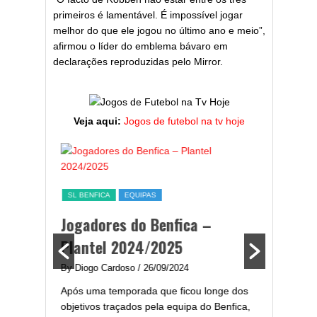
primeiros é lamentável. É impossível jogar
melhor do que ele jogou no último ano e meio”,
afirmou o líder do emblema bávaro em
declarações reproduzidas pelo Mirror.
Veja aqui:
Jogos de futebol na tv hoje
SL BENFICA
EQUIPAS
ESTATÍST
a,
Jogadores do Benfica –
Melhor
ming
Plantel 2024/2025
portug
2024/
By Diogo Cardoso
/ 26/09/2024
enfica
Após uma temporada que ficou longe dos
By Diogo 
gal com
objetivos traçados pela equipa do Benfica,
Embora ha
..
2024/2025 procura ser um ano sorridente
de melhor
para...
assistir-