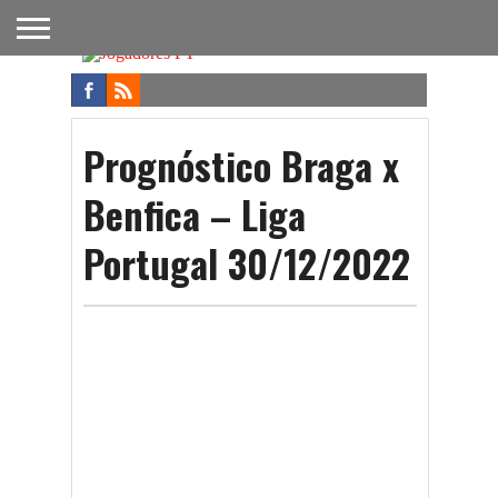
FUTEBOL
NACIONAL
FUTEBOL
NOTÍCIAS
ONDE
FUTEBOL
APOSTAS
INTERNACIONAL
DO
ASSISTIR
NA TV
FUTEBOL
Prognóstico Braga x
Benfica – Liga
Portugal 30/12/2022