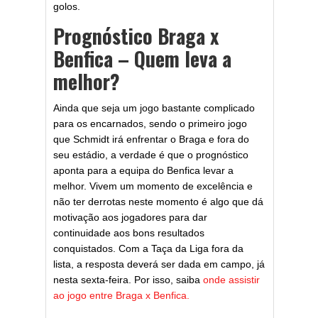
golos.
Prognóstico Braga x
Benfica – Quem leva a
melhor?
Ainda que seja um jogo bastante complicado
para os encarnados, sendo o primeiro jogo
que Schmidt irá enfrentar o Braga e fora do
seu estádio, a verdade é que o prognóstico
aponta para a equipa do Benfica levar a
melhor. Vivem um momento de excelência e
não ter derrotas neste momento é algo que dá
motivação aos jogadores para dar
continuidade aos bons resultados
conquistados. Com a Taça da Liga fora da
lista, a resposta deverá ser dada em campo, já
nesta sexta-feira. Por isso, saiba
onde assistir
ao jogo entre Braga x Benfica.