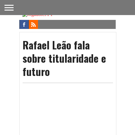
FUTEBOL
NACIONAL
FUTEBOL
NOTÍCIAS
ONDE
FUTEBOL
APOSTAS
INTERNACIONAL
DO
ASSISTIR
NA TV
FUTEBOL
Rafael Leão fala
sobre titularidade e
futuro