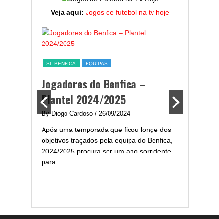
Veja aqui:
Jogos de futebol na tv hoje
ESTATÍST
a,
Melhor
SL BENFICA
EQUIPAS
ming
portug
Jogadores do Benfica –
2024/
Plantel 2024/2025
enfica
By Diogo 
By Diogo Cardoso
/ 26/09/2024
gal com
Embora ha
Após uma temporada que ficou longe dos
..
de melhor
objetivos traçados pela equipa do Benfica,
assistir-
2024/2025 procura ser um ano sorridente
grandes..
para...