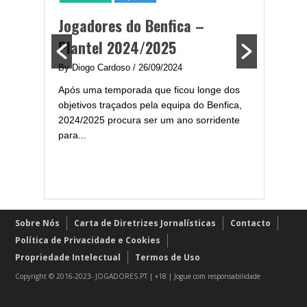
ming
portug
Jogadores do Benfica –
2024/
Plantel 2024/2025
enfica
By Diogo 
By Diogo Cardoso
/ 26/09/2024
gal com
Embora ha
Após uma temporada que ficou longe dos
..
de melhor
objetivos traçados pela equipa do Benfica,
assistir-
2024/2025 procura ser um ano sorridente
grandes..
para...
Sobre Nós
Carta de Diretrizes Jornalísticas
Contacto
Política de Privacidade e Cookies
Propriedade Intelectual
Termos de Uso
Copyright © 2016-2023- JOGADORES.PT | +18 | Jogue com responsabilidade