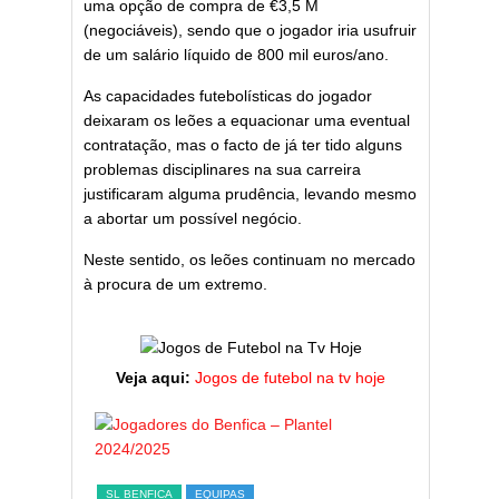
uma opção de compra de €3,5 M
(negociáveis), sendo que o jogador iria usufruir
de um salário líquido de 800 mil euros/ano.
As capacidades futebolísticas do jogador
deixaram os leões a equacionar uma eventual
contratação, mas o facto de já ter tido alguns
problemas disciplinares na sua carreira
justificaram alguma prudência, levando mesmo
a abortar um possível negócio.
Neste sentido, os leões continuam no mercado
à procura de um extremo.
Veja aqui:
Jogos de futebol na tv hoje
ESTATÍST
a,
Melhor
SL BENFICA
EQUIPAS