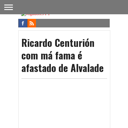
FUTEBOL
NACIONAL
FUTEBOL
NOTÍCIAS
ONDE
FUTEBOL
APOSTAS
INTERNACIONAL
DO
ASSISTIR
NA TV
FUTEBOL
Ricardo Centurión
com má fama é
afastado de Alvalade