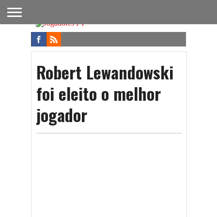
FUTEBOL
NACIONAL
FUTEBOL
NOTÍCIAS
ONDE
FUTEBOL
APOSTAS
INTERNACIONAL
DO
ASSISTIR
NA TV
FUTEBOL
Robert Lewandowski
foi eleito o melhor
jogador