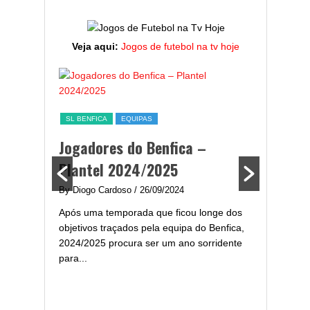
Veja aqui:
Jogos de futebol na tv hoje
ESTATÍST
a,
Melhor
SL BENFICA
EQUIPAS
ming
portug
Jogadores do Benfica –
2024/
Plantel 2024/2025
enfica
By Diogo 
By Diogo Cardoso
/ 26/09/2024
gal com
Embora ha
Após uma temporada que ficou longe dos
..
de melhor
objetivos traçados pela equipa do Benfica,
assistir-
2024/2025 procura ser um ano sorridente
grandes..
para...