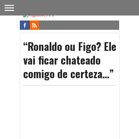
FUTEBOL
NACIONAL
FUTEBOL
NOTÍCIAS
ONDE
FUTEBOL
APOSTAS
INTERNACIONAL
DO
ASSISTIR
NA TV
FUTEBOL
“Ronaldo ou Figo? Ele
vai ficar chateado
comigo de certeza…”