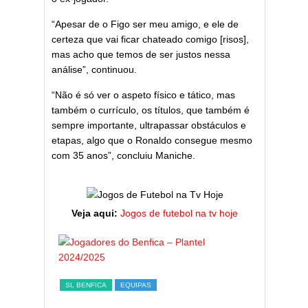
“Apesar de o Figo ser meu amigo, e ele de
certeza que vai ficar chateado comigo [risos],
mas acho que temos de ser justos nessa
análise”, continuou.
“Não é só ver o aspeto físico e tático, mas
também o currículo, os títulos, que também é
sempre importante, ultrapassar obstáculos e
etapas, algo que o Ronaldo consegue mesmo
com 35 anos”, concluiu Maniche.
Veja aqui:
Jogos de futebol na tv hoje
ESTATÍST
a,
Melhor
SL BENFICA
EQUIPAS
ming
portug