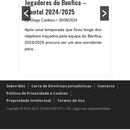
Jogadores do Benfica –
2024/
Plantel 2024/2025
enfica
By Diogo 
By Diogo Cardoso
/ 26/09/2024
gal com
Embora ha
Após uma temporada que ficou longe dos
..
de melhor
objetivos traçados pela equipa do Benfica,
assistir-
2024/2025 procura ser um ano sorridente
grandes..
para...
Sobre Nós
Carta de Diretrizes Jornalísticas
Contacto
Política de Privacidade e Cookies
Propriedade Intelectual
Termos de Uso
Copyright © 2016-2023- JOGADORES.PT | +18 | Jogue com responsabilidade