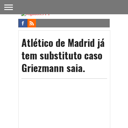
FUTEBOL
NACIONAL
FUTEBOL
NOTÍCIAS
ONDE
FUTEBOL
APOSTAS
INTERNACIONAL
DO
ASSISTIR
NA TV
FUTEBOL
Atlético de Madrid já
tem substituto caso
Griezmann saia.