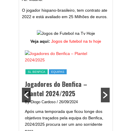
O jogador hispano-brasileiro, tem contrato ate
2022 e está avaliado em 25 Milhões de euros.
Veja aqui:
Jogos de futebol na tv hoje
ESTATÍST
a,
Melhor
SL BENFICA
EQUIPAS
ming
portug
Jogadores do Benfica –
2024/
Plantel 2024/2025
enfica
By Diogo 
By Diogo Cardoso
/ 26/09/2024
gal com
Embora ha
Após uma temporada que ficou longe dos
..
de melhor
objetivos traçados pela equipa do Benfica,
assistir-
2024/2025 procura ser um ano sorridente
grandes..
para...