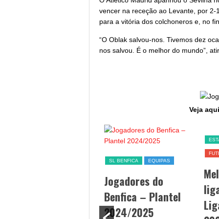
O Atlético Madrid apanhou o Sevilha no
vencer na receção ao Levante, por 2-1
para a vitória dos colchoneros e, no f
“O Oblak salvou-nos. Tivemos dez oc
nos salvou. É o melhor do mundo”, atir
Veja aqui
SL BENFICA
EST
FUT
Jogo Benfica hoje –
SL BENFICA
EQUIPAS
Me
data, hora, canal TV
Jogadores do
lig
e streaming
Benfica – Plantel
Lig
By Diogo Cardoso
/ 25/09/2024
2024/2025