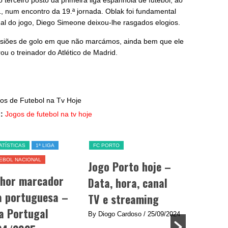
 terceiro posto da primeira liga espanhola de futebol, ao
, num encontro da 19.ª jornada. Oblak foi fundamental
inal do jogo, Diego Simeone deixou-lhe rasgados elogios.
asiões de golo em que não marcámos, ainda bem que ele
ou o treinador do Atlético de Madrid.
:
Jogos de futebol na tv hoje
ATÍSTICAS
1ª LIGA
FC PORTO
SL BENFICA
EBOL NACIONAL
Jogo Porto hoje –
Jogo Be
lhor marcador
Data, hora, canal
data, h
a portuguesa –
TV e streaming
e strea
a Portugal
By Diogo Cardoso
/ 25/09/2024
By Diogo C