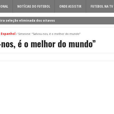
IONAL
NOTÍCIAS DO FUTEBOL
ONDE ASSISTIR
FUTEBOL NA TV
ira seleção eliminada dos oitavos
 a Rúben Amorim para a nova época!
 Espanhol
/
Simeone: “Salvou-nos, é o melhor do mundo”
dificil o cerco à volta do sueco
-nos, é o melhor do mundo”
o entre Famalicão e Sporting?
a foi o último a chegar à Luz!