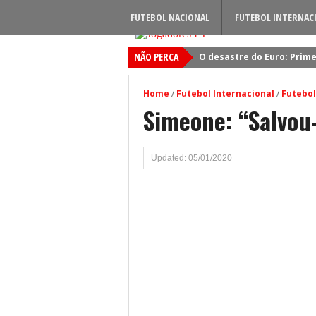
FUTEBOL NACIONAL
FUTEBOL INTERNAC
NÃO PERCA
O desastre do Euro: Prime
Sporting: Soluções fogem
Home
Futebol Internacional
Futebol
/
/
Viktor Gyokeres: Torna-se 
Simeone: “Salvou
Quando será jogado o jog
Primeiro reforço do Benfic
Updated: 05/01/2020