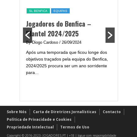
a,
Melhor
SL BENFICA
EQUIPAS
ming
portug
Jogadores do Benfica –
2024/
Plantel 2024/2025
enfica
By Diogo 
By Diogo Cardoso
/ 26/09/2024
gal com
Embora ha
Após uma temporada que ficou longe dos
..
de melhor
objetivos traçados pela equipa do Benfica,
assistir-
2024/2025 procura ser um ano sorridente
grandes..
para...
Sobre Nós
Carta de Diretrizes Jornalísticas
Contacto
Política de Privacidade e Cookies
Propriedade Intelectual
Termos de Uso
Copyright © 2016-2023- JOGADORES.PT | +18 | Jogue com responsabilidade