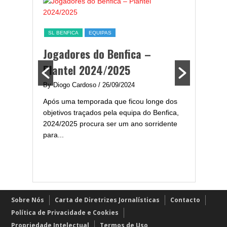
ESTATÍST
a,
Melhor
SL BENFICA
EQUIPAS
ming
portug
Jogadores do Benfica –
2024/
Plantel 2024/2025
enfica
By Diogo 
By Diogo Cardoso
/ 26/09/2024
gal com
Embora ha
Após uma temporada que ficou longe dos
..
de melhor
objetivos traçados pela equipa do Benfica,
assistir-
2024/2025 procura ser um ano sorridente
grandes..
para...
Sobre Nós
Carta de Diretrizes Jornalísticas
Contacto
Política de Privacidade e Cookies
Propriedade Intelectual
Termos de Uso