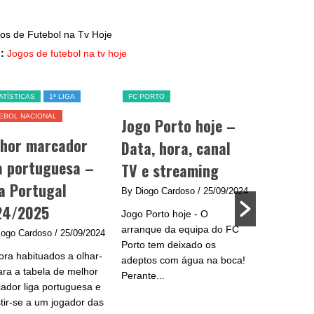
:
Jogos de futebol na tv hoje
ATÍSTICAS
1ª LIGA
FC PORTO
SL BENFICA
EBOL NACIONAL
Jogo Porto hoje –
Jogo Be
lhor marcador
Data, hora, canal
data, h
a portuguesa –
TV e streaming
e strea
a Portugal
By Diogo Cardoso
/ 25/09/2024
By Diogo C
24/2025
Jogo Porto hoje - O
Jogo Benfic
arranque da equipa do FC
do Benfica 
iogo Cardoso
/ 25/09/2024
Porto tem deixado os
se na Liga
ra habituados a olhar-
adeptos com água na boca!
plantel de
ara a tabela de melhor
Perante...
e...
ador liga portuguesa e
stir-se a um jogador das