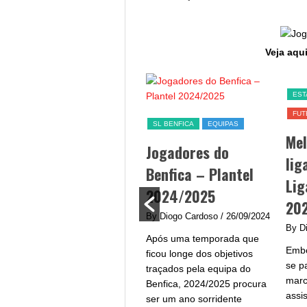
Veja aqui
SL BENFICA
EST
FUT
Jogo Benfica hoje –
SL BENFICA
EQUIPAS
Me
data, hora, canal TV
Jogadores do
lig
e streaming
Benfica – Plantel
Lig
By Diogo Cardoso
/ 25/09/2024
2024/2025
20
Jogo Benfica hoje - A equipa
By Diogo Cardoso
/ 26/09/2024
do Benfica procura afirmar-
By D
Após uma temporada que
se na Liga Portugal com um
Embo
ficou longe dos objetivos
plantel de grande qualidade
se p
traçados pela equipa do
e...
marc
Benfica, 2024/2025 procura
assi
ser um ano sorridente