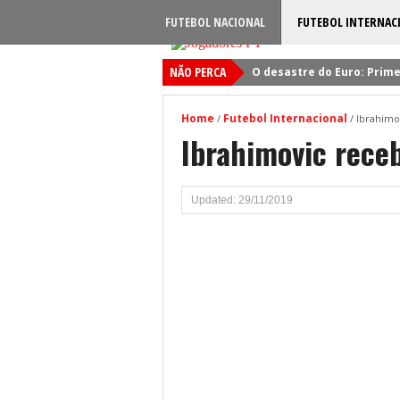
FUTEBOL NACIONAL
FUTEBOL INTERNAC
NÃO PERCA
O desastre do Euro: Prime
Sporting: Soluções fogem
Home
Futebol Internacional
/
/
Ibrahimo
Viktor Gyokeres: Torna-se 
Ibrahimovic rece
Quando será jogado o jog
Primeiro reforço do Benfic
Updated: 29/11/2019