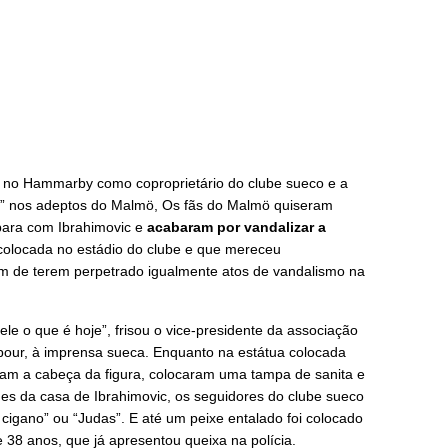
a no Hammarby como coproprietário do clube sueco e a
” nos adeptos do Malmö, Os fãs do Malmö quiseram
para com Ibrahimovic e
acabaram
por vandalizar a
colocada no estádio do clube e que mereceu
m de terem perpetrado igualmente atos de vandalismo na
ele o que é hoje”, frisou o vice-presidente da associação
our, à imprensa sueca. Enquanto na estátua colocada
am a cabeça da figura, colocaram uma tampa de sanita e
edes da casa de Ibrahimovic, os seguidores do clube sueco
igano” ou “Judas”. E até um peixe entalado foi colocado
 38 anos, que já apresentou queixa na polícia.