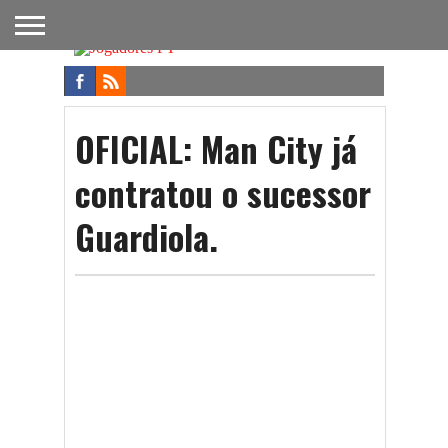
FUTEBOL
NACIONAL
FUTEBOL
NOTÍCIAS
ONDE
FUTEBOL
APOSTAS
INTERNACIONAL
DO
ASSISTIR
NA TV
FUTEBOL
OFICIAL: Man City já
contratou o sucessor
Guardiola.