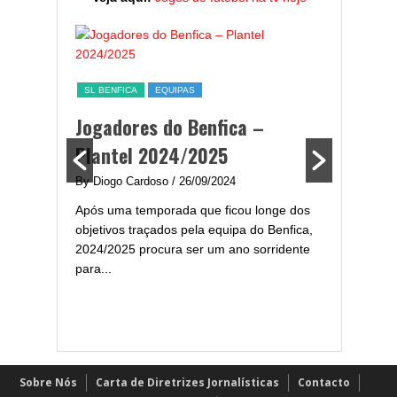
ESTATÍST
a,
Melhor
SL BENFICA
EQUIPAS
ming
portug
Jogadores do Benfica –
2024/
Plantel 2024/2025
enfica
By Diogo 
By Diogo Cardoso
/ 26/09/2024
gal com
Embora ha
Após uma temporada que ficou longe dos
..
de melhor
objetivos traçados pela equipa do Benfica,
assistir-
2024/2025 procura ser um ano sorridente
grandes..
para...
Sobre Nós
Carta de Diretrizes Jornalísticas
Contacto