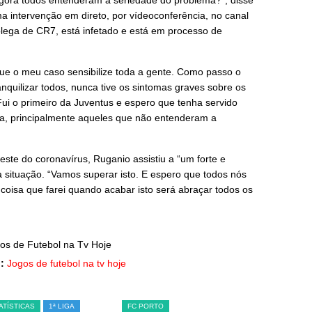
gora todos entenderam a seriedade do problema?”, disse
a intervenção em direto, por vídeoconferência, no canal
olega de CR7, está infetado e está em processo de
que o meu caso sensibilize toda a gente. Como passo o
nquilizar todos, nunca tive os sintomas graves sobre os
ui o primeiro da Juventus e espero que tenha servido
a, principalmente aqueles que não entenderam a
este do coronavírus, Ruganio assistiu a “um forte e
 situação. “Vamos superar isto. E espero que todos nós
 coisa que farei quando acabar isto será abraçar todos os
:
Jogos de futebol na tv hoje
ATÍSTICAS
1ª LIGA
FC PORTO
SL BENFICA