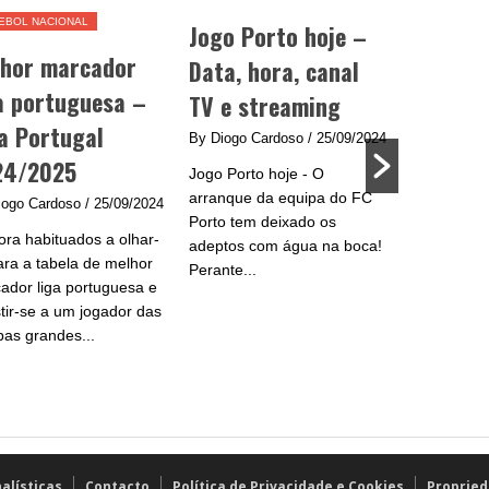
EBOL NACIONAL
Jogo Porto hoje –
Jogo Be
lhor marcador
Data, hora, canal
data, h
a portuguesa –
TV e streaming
e strea
a Portugal
By Diogo Cardoso
/ 25/09/2024
By Diogo C
24/2025
Jogo Porto hoje - O
Jogo Benfic
arranque da equipa do FC
do Benfica 
iogo Cardoso
/ 25/09/2024
Porto tem deixado os
se na Liga
ra habituados a olhar-
adeptos com água na boca!
plantel de
ara a tabela de melhor
Perante...
e...
ador liga portuguesa e
stir-se a um jogador das
pas grandes...
nalísticas
Contacto
Política de Privacidade e Cookies
Propried