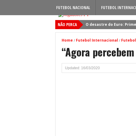
FUTEBOL NACIONAL
FUTEBOL INTERNAC
NÃO PERCA
O desastre do Euro: Prime
Sporting: Soluções fogem
Home
Futebol Internacional
Futebol
/
/
Viktor Gyokeres: Torna-se 
“Agora percebem 
Quando será jogado o jog
Primeiro reforço do Benfic
Updated: 16/03/2020