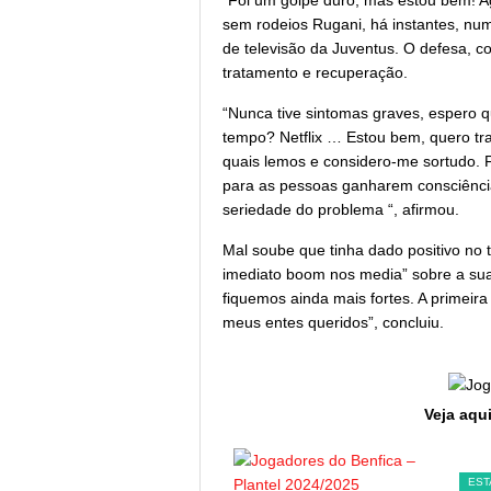
“Foi um golpe duro, mas estou bem! A
sem rodeios Rugani, há instantes, num
de televisão da Juventus. O defesa, c
tratamento e recuperação.
“Nunca tive sintomas graves, espero 
tempo? Netflix … Estou bem, quero tra
quais lemos e considero-me sortudo. F
para as pessoas ganharem consciênci
seriedade do problema “, afirmou.
Mal soube que tinha dado positivo no t
imediato boom nos media” sobre a sua
fiquemos ainda mais fortes. A primeira
meus entes queridos”, concluiu.
Veja aqui
SL BENFICA
EST