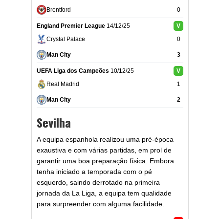
Brentford
0
England Premier League
14/12/25
V
Crystal Palace
0
Man City
3
UEFA Liga dos Campeões
10/12/25
V
Real Madrid
1
Man City
2
Sevilha
A equipa espanhola realizou uma pré-época
exaustiva e com várias partidas, em prol de
garantir uma boa preparação física. Embora
tenha iniciado a temporada com o pé
esquerdo, saindo derrotado na primeira
jornada da La Liga, a equipa tem qualidade
para surpreender com alguma facilidade.