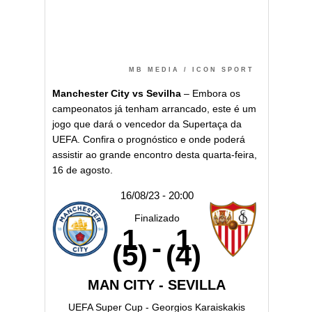
MB MEDIA / ICON SPORT
Manchester City vs Sevilha
– Embora os
campeonatos já tenham arrancado, este é um
jogo que dará o vencedor da Supertaça da
UEFA. Confira o prognóstico e onde poderá
assistir ao grande encontro desta quarta-feira,
16 de agosto.
16/08/23 - 20:00
Finalizado
1
1
-
(5)
(4)
MAN CITY - SEVILLA
UEFA Super Cup - Georgios Karaiskakis