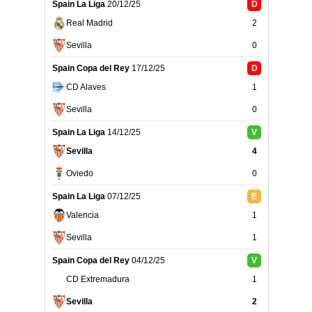
Spain La Liga
20/12/25
D
Real Madrid
2
Sevilla
0
Spain Copa del Rey
17/12/25
D
CD Alaves
1
Sevilla
0
Spain La Liga
14/12/25
V
Sevilla
4
Oviedo
0
Spain La Liga
07/12/25
E
Valencia
1
Sevilla
1
Spain Copa del Rey
04/12/25
V
CD Extremadura
1
Sevilla
2