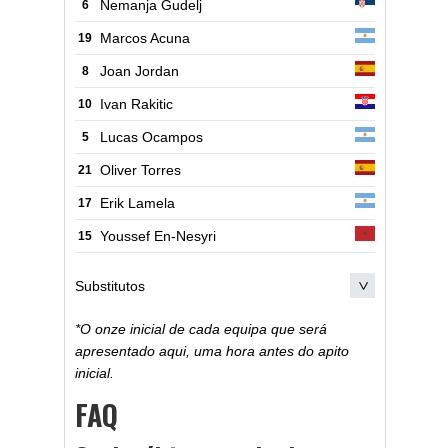
Nemanja Gudelj
6
Rico Lewis
82
Marcos Acuna
19
James McAtee
87
Joan Jordan
8
Ivan Rakitic
10
Stefan Ortega
18
Lucas Ocampos
5
Maximo Perrone
32
Oliver Torres
21
Oscar Bobb
52
Erik Lamela
17
Aymeric Laporte
14
Youssef En-Nesyri
15
Scott Carson
33
Substitutos
*O onze inicial de cada equipa que será
Marko Dmitrovic
1
apresentado aqui, uma hora antes do apito
inicial.
Manu Bueno
28
FAQ
Juanlu
26
Suso
7