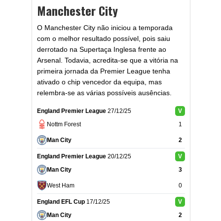
Manchester City
O Manchester City não iniciou a temporada
com o melhor resultado possível, pois saiu
derrotado na Supertaça Inglesa frente ao
Arsenal. Todavia, acredita-se que a vitória na
primeira jornada da Premier League tenha
ativado o chip vencedor da equipa, mas
relembra-se as várias possíveis ausências.
England Premier League
27/12/25
V
Nottm Forest
1
Man City
2
England Premier League
20/12/25
V
Man City
3
West Ham
0
England EFL Cup
17/12/25
V
Man City
2