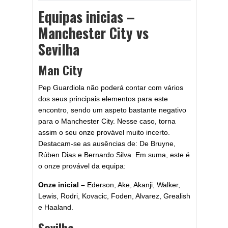
Equipas inicias –
Manchester City vs
Sevilha
Man City
Pep Guardiola não poderá contar com vários
dos seus principais elementos para este
encontro, sendo um aspeto bastante negativo
para o Manchester City. Nesse caso, torna
assim o seu onze provável muito incerto.
Destacam-se as ausências de: De Bruyne,
Rúben Dias e Bernardo Silva. Em suma, este é
o onze provável da equipa:
Onze inicial –
Ederson, Ake, Akanji, Walker,
Lewis, Rodri, Kovacic, Foden, Alvarez, Grealish
e Haaland.
Sevilha