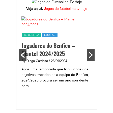
Veja aqui:
Jogos de futebol na tv hoje
ESTATÍST
a,
Melhor
SL BENFICA
EQUIPAS
ming
portug
Jogadores do Benfica –
2024/
Plantel 2024/2025
enfica
By Diogo 
By Diogo Cardoso
/ 26/09/2024
gal com
Embora ha
Após uma temporada que ficou longe dos
..
de melhor
objetivos traçados pela equipa do Benfica,
assistir-
2024/2025 procura ser um ano sorridente
grandes..
para...