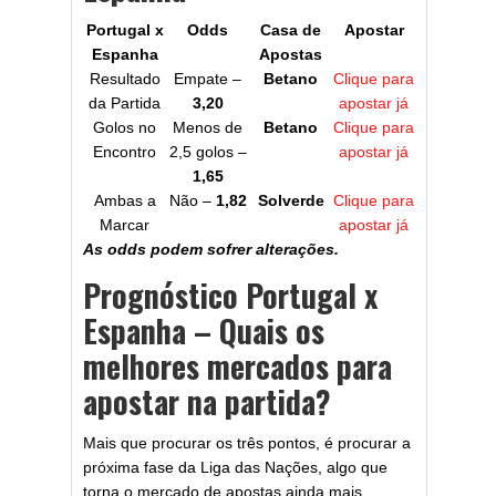
Portugal x
Odds
Casa de
Apostar
Espanha
Apostas
Resultado
Empate –
Betano
Clique para
da Partida
3,20
apostar já
Golos no
Menos de
Betano
Clique para
Encontro
2,5 golos –
apostar já
1,65
Ambas a
Não –
1,82
Solverde
Clique para
Marcar
apostar já
As odds podem sofrer alterações.
Prognóstico Portugal x
Espanha – Quais os
melhores mercados para
apostar na partida?
Mais que procurar os três pontos, é procurar a
próxima fase da Liga das Nações, algo que
torna o mercado de apostas ainda mais