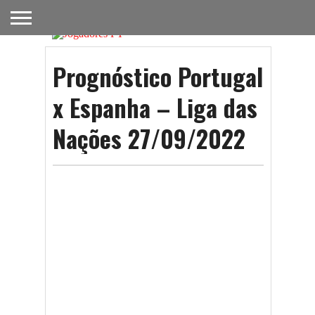
FUTEBOL
NACIONAL
FUTEBOL
NOTÍCIAS
ONDE
FUTEBOL
APOSTAS
Prognóstico Portugal
INTERNACIONAL
DO
ASSISTIR
NA TV
FUTEBOL
x Espanha – Liga das
Nações 27/09/2022